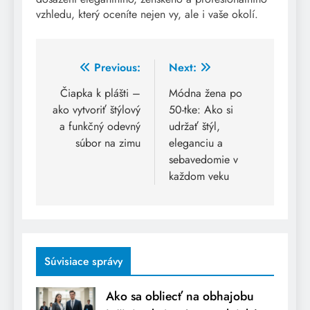
vzhledu, který oceníte nejen vy, ale i vaše okolí.
Post
Previous:
Next:
navigation
Čiapka k plášti –
Módna žena po
ako vytvoriť štýlový
50-tke: Ako si
a funkčný odevný
udržať štýl,
súbor na zimu
eleganciu a
sebavedomie v
každom veku
Súvisiace správy
Ako sa obliecť na obhajobu