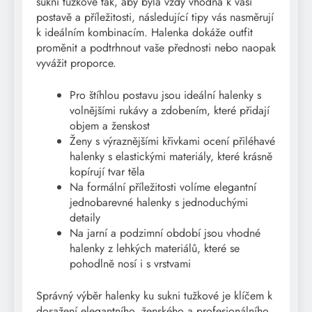
sukni tužkové tak, aby byla vždy vhodná k vaší
postavě a příležitosti, následující tipy vás nasměrují
k ideálním kombinacím. Halenka dokáže outfit
proměnit a podtrhnout vaše přednosti nebo naopak
vyvážit proporce.
Pro štíhlou postavu jsou ideální halenky s
volnějšími rukávy a zdobením, které přidají
objem a ženskost
Ženy s výraznějšími křivkami ocení přiléhavé
halenky s elastickými materiály, které krásně
kopírují tvar těla
Na formální příležitosti volíme elegantní
jednobarevné halenky s jednoduchými
detaily
Na jarní a podzimní období jsou vhodné
halenky z lehkých materiálů, které se
pohodlně nosí i s vrstvami
Správný výběr halenky ku sukni tužkové je klíčem k
dosažení elegantního, ženského a profesionálního