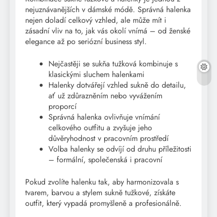
nejuznávanějších v dámské módě. Správná halenka
nejen doladí celkový vzhled, ale může mít i
zásadní vliv na to, jak vás okolí vnímá – od ženské
elegance až po seriózní business styl.
Nejčastěji se sukňa tužková kombinuje s
klasickými sluchem halenkami
Halenky dotvářejí vzhled sukně do detailu,
ať už zdůrazněním nebo vyvážením
proporcí
Správná halenka ovlivňuje vnímání
celkového outfitu a zvyšuje jeho
důvěryhodnost v pracovním prostředí
Volba halenky se odvíjí od druhu příležitosti
– formální, společenská i pracovní
Pokud zvolíte halenku tak, aby harmonizovala s
tvarem, barvou a stylem sukně tužkové, získáte
outfit, který vypadá promyšleně a profesionálně.