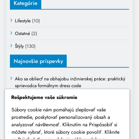
Kategórie
Lifestyle
(10)
Ostatné
(2)
Štýly
(130)
Najnovšie príspevky
Ako sa obliecť na obhajobu inžinierskej práce: praktický
sprievodca formálnym dress code
Rešpektujeme vaše súkromie
Čo obuť do klubu: Kompletný sprievodca výberom
ideálnej obuvi
Súbory cookie nám pomáhajú zlepšovať vaše
prostredie, poskytovať personalizovaný obsah a
Ako sa obliecť na prvé narodeniny dieťaťa: kompletný
analyzovať návštevnosť. Kliknutím na Prispôsobiť si
sprievodca výberom oblečenia
môžete vybrať, ktoré súbory cookie povoliť. Kliknite
Oblečenie na pohreb: Kompletný sprievodca vhodným a