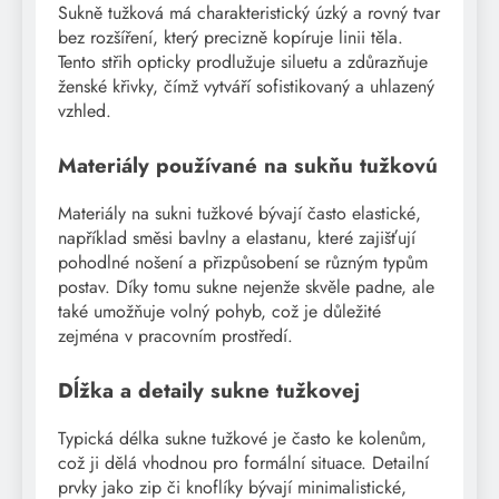
Sukně tužková má charakteristický úzký a rovný tvar
bez rozšíření, který precizně kopíruje linii těla.
Tento střih opticky prodlužuje siluetu a zdůrazňuje
ženské křivky, čímž vytváří sofistikovaný a uhlazený
vzhled.
Materiály používané na sukňu tužkovú
Materiály na sukni tužkové bývají často elastické,
například směsi bavlny a elastanu, které zajišťují
pohodlné nošení a přizpůsobení se různým typům
postav. Díky tomu sukne nejenže skvěle padne, ale
také umožňuje volný pohyb, což je důležité
zejména v pracovním prostředí.
Dĺžka a detaily sukne tužkovej
Typická délka sukne tužkové je často ke kolenům,
což ji dělá vhodnou pro formální situace. Detailní
prvky jako zip či knoflíky bývají minimalistické,