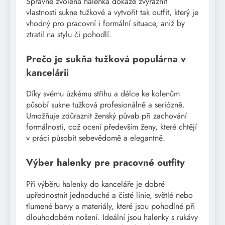
Správně zvolená halenka dokáže zvýraznit
vlastnosti sukne tužkové a vytvořit tak outfit, který je
vhodný pro pracovní i formální situace, aniž by
ztratil na stylu či pohodlí.
Prečo je sukňa tužková populárna v
kancelárii
Díky svému úzkému střihu a délce ke kolenům
působí sukne tužková profesionálně a seriózně.
Umožňuje zdůraznit ženský půvab při zachování
formálnosti, což ocení především ženy, které chtějí
v práci působit sebevědomě a elegantně.
Výber halenky pre pracovné outfity
Při výběru halenky do kanceláře je dobré
upřednostnit jednoduché a čisté linie, světlé nebo
tlumené barvy a materiály, které jsou pohodlné při
dlouhodobém nošení. Ideální jsou halenky s rukávy