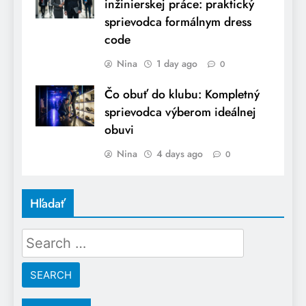
inžinierskej práce: praktický
sprievodca formálnym dress
code
Nina
1 day ago
0
Čo obuť do klubu: Kompletný
sprievodca výberom ideálnej
obuvi
Nina
4 days ago
0
Hľadať
Search
for: