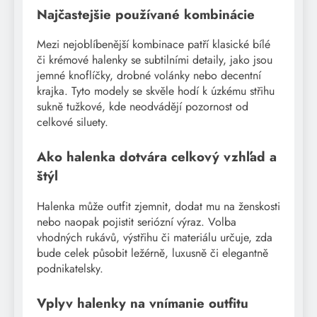
Najčastejšie používané kombinácie
Mezi nejoblíbenější kombinace patří klasické bílé
či krémové halenky se subtilními detaily, jako jsou
jemné knoflíčky, drobné volánky nebo decentní
krajka. Tyto modely se skvěle hodí k úzkému střihu
sukně tužkové, kde neodvádějí pozornost od
celkové siluety.
Ako halenka dotvára celkový vzhľad a
štýl
Halenka může outfit zjemnit, dodat mu na ženskosti
nebo naopak pojistit seriózní výraz. Volba
vhodných rukávů, výstřihu či materiálu určuje, zda
bude celek působit ležérně, luxusně či elegantně
podnikatelsky.
Vplyv halenky na vnímanie outfitu