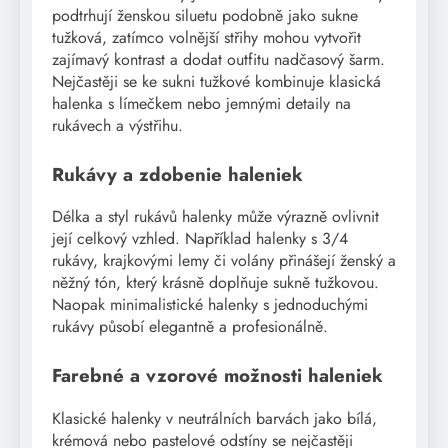
podtrhují ženskou siluetu podobně jako sukne
tužková, zatímco volnější střihy mohou vytvořit
zajímavý kontrast a dodat outfitu nadčasový šarm.
Nejčastěji se ke sukni tužkové kombinuje klasická
halenka s límečkem nebo jemnými detaily na
rukávech a výstřihu.
Rukávy a zdobenie haleniek
Délka a styl rukávů halenky může výrazně ovlivnit
její celkový vzhled. Například halenky s 3/4
rukávy, krajkovými lemy či volány přinášejí ženský a
něžný tón, který krásně doplňuje sukně tužkovou.
Naopak minimalistické halenky s jednoduchými
rukávy působí elegantně a profesionálně.
Farebné a vzorové možnosti haleniek
Klasické halenky v neutrálních barvách jako bílá,
krémová nebo pastelové odstíny se nejčastěji