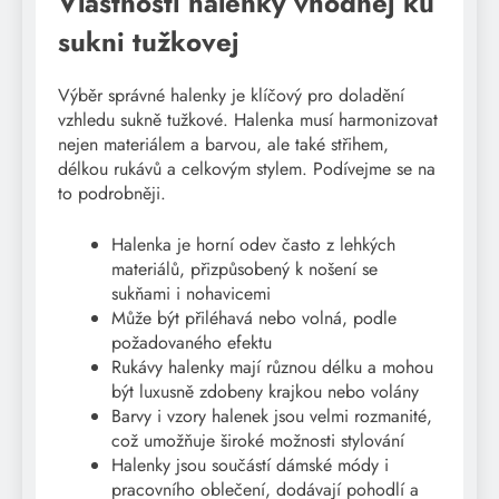
Vlastnosti halenky vhodnej ku
sukni tužkovej
Výběr správné halenky je klíčový pro doladění
vzhledu sukně tužkové. Halenka musí harmonizovat
nejen materiálem a barvou, ale také střihem,
délkou rukávů a celkovým stylem. Podívejme se na
to podrobněji.
Halenka je horní odev často z lehkých
materiálů, přizpůsobený k nošení se
sukňami i nohavicemi
Může být přiléhavá nebo volná, podle
požadovaného efektu
Rukávy halenky mají různou délku a mohou
být luxusně zdobeny krajkou nebo volány
Barvy i vzory halenek jsou velmi rozmanité,
což umožňuje široké možnosti stylování
Halenky jsou součástí dámské módy i
pracovního oblečení, dodávají pohodlí a