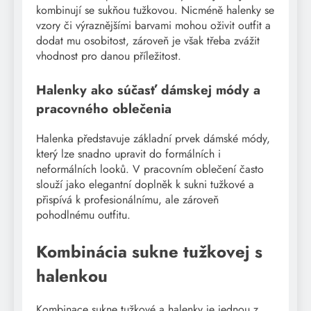
kombinují se sukňou tužkovou. Nicméně halenky se
vzory či výraznějšími barvami mohou oživit outfit a
dodat mu osobitost, zároveň je však třeba zvážit
vhodnost pro danou příležitost.
Halenky ako súčasť dámskej módy a
pracovného oblečenia
Halenka představuje základní prvek dámské módy,
který lze snadno upravit do formálních i
neformálních looků. V pracovním oblečení často
slouží jako elegantní doplněk k sukni tužkové a
přispívá k profesionálnímu, ale zároveň
pohodlnému outfitu.
Kombinácia sukne tužkovej s
halenkou
Kombinace sukne tužkové a halenky je jednou z