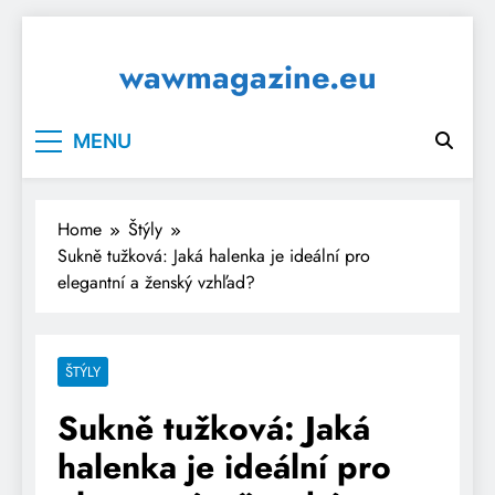
Skip
to
wawmagazine.eu
content
MENU
Home
Štýly
Sukně tužková: Jaká halenka je ideální pro
elegantní a ženský vzhľad?
ŠTÝLY
Sukně tužková: Jaká
halenka je ideální pro