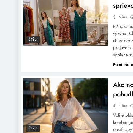
spriev
Nina
Plánovani
výzvou. Ch
ŠTÝLY
charakter 
prejavom 
správne zv
Read Mor
Ako nos
pohodl
Nina
Voľné blú
kombinuje
ŠTÝLY
nosiť, aby