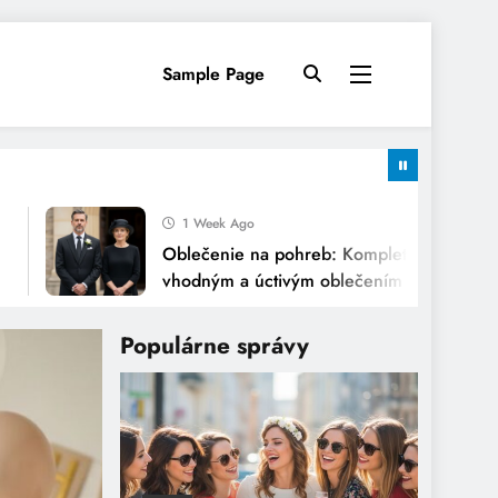
Sample Page
1 Week Ago
Oblečenie na pohreb: Kompletný sprievodca
vhodným a úctivým oblečením
Populárne správy