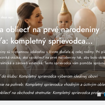
1 week ago
ŠTÝLY
odeniny
Oblečenie na 
dca
sprievodca vh
oblečením
lej rodiny. Pri plánovaní
Oblečenie na pohreb predstavuje
 tak, aby bolo oblečenie
význam a pravidlá, ktoré by mal 
ám pomôže správne zvážiť
prejaviť úctu zosnulému, rešpekt
tento špeciálny deň. Od
vážnosť situácie. Správny výber
vzhľad, ktorý ovplyvňuje dojem,
álnej obuvi
Čo obuť do klubu: Komple
m a úctivým oblečením
Ako sa obliecť na prvé na
oblečenia
rievodca profesionálnym
Ako sa obliecť na obchodn
vzhľadom