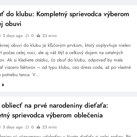
ť do klubu: Kompletný sprievodca výberom
ej obuvi
2 days ago
0
23 mins
ávnej obuvi do klubu je kľúčovým prvkom, ktorý ovplyvňuje nielen
t počas celej noci, ale aj váš štýl a celkový dojem na ostatných
kov. Ak si kladiete otázku, čo obuť do klubu, odpoveď by mala
ť viacero faktorov – od typu klubu, cez dress code, až po vlastné
a potrebu tanca. V…
e
 obliecť na prvé narodeniny dieťaťa:
tný sprievodca výberom oblečenia
5 days ago
0
23 mins
eniny sú významnou udalosťou v živote dieťaťa aj celej rodiny. Pri