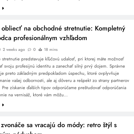
e
 obliecť na obchodné stretnutie: Kompletný
odca profesionálnym vzhľadom
2 weeks ago
0
18 mins
tretnutie predstavuje kľúčovú udalosť, pri ktorej máte možnosť
ť svoju profesijnú identitu a zanechať silný prvý dojem. Správne
 je preto základným predpokladom úspechu, ktoré ovplyvňuje
manie vašej odbornosti, ale aj dôveru a rešpekt zo strany partnerov
v. Pre získanie ďalších tipov odporúčame preštudovať odporúčania
enie na vernisáž, ktoré vám môžu…
e
 zvonáče sa vracajú do módy: retro štýl s