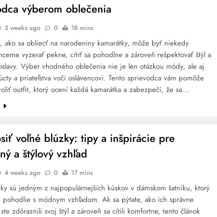
odca výberom oblečenia
3 weeks ago
0
18 mins
e, ako sa obliecť na narodeniny kamarátky, môže byť niekedy
ceme vyzerať pekne, cítiť sa pohodlne a zároveň rešpektovať štýl a
oslavy. Výber vhodného oblečenia nie je len otázkou módy, ale aj
úcty a priateľstva voči oslávencovi. Tento sprievodca vám pomôže
oliť outfit, ktorý ocení každá kamarátka a zabezpečí, že sa…
e
iť voľné blúzky: tipy a inšpirácie pre
ný a štýlový vzhľad
4 weeks ago
0
17 mins
zky sú jedným z najpopulárnejších kúskov v dámskom šatníku, ktorý
 pohodlie s módnym vzhľadom. Ak sa pýtate, ako ich správne
 ste zdôraznili svoj štýl a zároveň sa cítili komfortne, tento článok