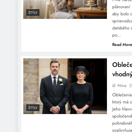
plánovaní 
ŠTÝLY
aby bolo o
sprievodc
detského 
po…
Aké sako sa hodí k šatám v
Read Mor
pudrovo ružovej?
Obleče
vhodný
Nina
Oblečenie
Čo obuť do klubu:
ktorý má s
Kompletný sprievodca
ŠTÝLY
Jeho hlavn
výberom ideálnej obuvi
spoločensk
pohrebného
ovplyvňuj