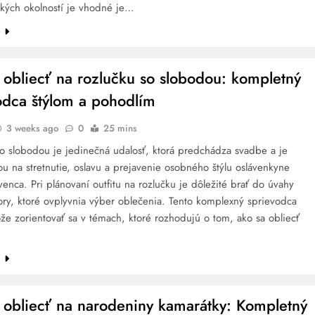
jakých okolností je vhodné je…
e
 obliecť na rozlučku so slobodou: kompletný
odca štýlom a pohodlím
3 weeks ago
0
25 mins
so slobodou je jedinečná udalosť, ktorá predchádza svadbe a je
ťou na stretnutie, oslavu a prejavenie osobného štýlu oslávenkyne
venca. Pri plánovaní outfitu na rozlučku je dôležité brať do úvahy
ory, ktoré ovplyvnia výber oblečenia. Tento komplexný sprievodca
e zorientovať sa v témach, ktoré rozhodujú o tom, ako sa obliecť
e
 obliecť na narodeniny kamarátky: Kompletný