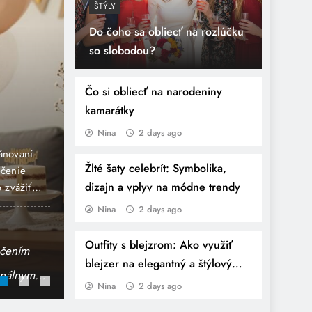
ŠTÝLY
Do čoho sa obliecť na rozlúčku
so slobodou?
ŠT
pohreb: Kompletný
A
Čo si obliecť na narodeniny
kamarátky
odným a úctivým
s
Nina
2 days ago
p
 špecifický druh formálneho oblečenia, ktorý má svoj
Obc
Žlté šaty celebrít: Symbolika,
každý účastník dodržiavať. Jeho hlavnou úlohou je
svo
dizajn a vplyv na módne trendy
ovať kultúrne a spoločenské normy a vhodne reflektovať
zák
 pohrebného šatu pomáha vytvoriť jednotný a rešpektujúci
ale
Nina
2 days ago
 aký zanechávame v spoločnosti pri…
odp
tný sprievodca výberom ideálnej obuvi
Outfity s blejzrom: Ako využiť
rodeniny dieťaťa: kompletný sprievodca výberom
blejzer na elegantný a štýlový
é stretnutie: Kompletný sprievodca profesionálnym
vzhľad
Nina
2 days ago