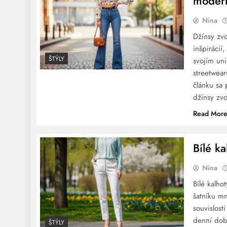
moder
Farby, ktoré osviežia tvoj
šatník: jarné kabáty
Nina
MEDICINE na sezónu
Džínsy zv
2026
inšpirácií
ŠTÝLY
svojím un
streetwea
článku sa 
Ako sa obliecť na huby:
džínsy zv
Praktické tipy pre výlet do
Read Mor
prírody
Bílé k
Nina
Bílé kalho
Ako správne kombinovať
šatníku mn
oblečenie a doplnky
souvislost
denní dob
ŠTÝLY