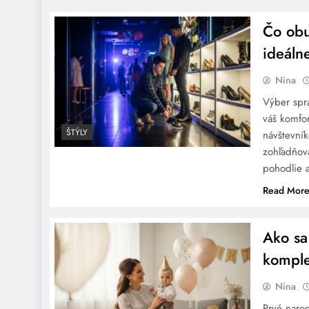
Čo obu
Ako sa obliecť na huby:
Praktické tipy pre výlet do
ideáln
prírody
Nina
Výber spr
váš komfor
ŠTÝLY
návštevní
zohľadňova
Ako správne kombinovať
pohodlie 
oblečenie a doplnky
Read Mor
Ako sa
komple
Ako sa obliecť na
Nina
polovinky
Prvé narod