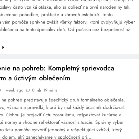
oslavy často vzniká otázka, ako sa obliecť na prvé narodeniny tak,
blečenie pohodlné, praktické a zároveň estetické. Tento
a vám pomôže správne zvážiť všetky faktory, ktoré ovplyvňujú výber
oblečenia na tento špeciálny deň. Od počasia cez bezpečnosť až
e
nie na pohreb: Kompletný sprievodca
m a úctivým oblečením
1 week ago
0
19 mins
 na pohreb predstavuje špecifický druh formálneho oblečenia,
voj význam a pravidlá, ktoré by mal každý účastník dodržiavať.
ou úlohou je prejaviť úctu zosnulému, rešpektovať kultúrne a
é normy a vhodne reflektovať vážnosť situácie. Správny výber
 šatu pomáha vytvoriť jednotný a rešpektujúci vzhľad, ktorý
e dojem, aký zanechávame v spoločnosti pri…