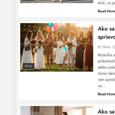
sluší, za 
Read Mor
Ako sa
Ako sa obliecť na
polovinky
spriev
Nina
Rozlučka 
príležitos
ŠTÝLY
alebo oslá
rôzne fakt
Aké sako sa hodí k šatám v
vám pomôž
pudrovo ružovej?
na…
Read Mor
Ako sa