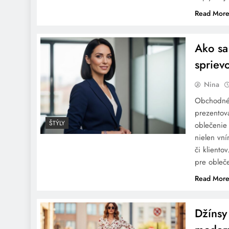
Read Mor
Ako nosiť ramonesku:
Ako sa
Kompletný sprievodca
spriev
štýlom a starostlivosťou
Nina
Obchodné s
prezentova
ŠTÝLY
oblečenie
V čom na párty do klubu:
nielen vní
Kompletný sprievodca
či kliento
štýlom, pohodlím a dress
pre obleč
code
Read Mor
Džínsy