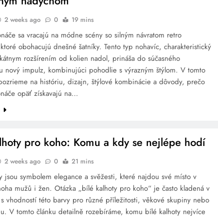
ným nádychom
2 weeks ago
0
19 mins
onáče sa vracajú na módne scény so silným návratom retro
, ktoré obohacujú dnešné šatníky. Tento typ nohavíc, charakteristický
ikátnym rozšírením od kolien nadol, prináša do súčasného
ru nový impulz, kombinujúci pohodlie s výrazným štýlom. V tomto
pozrieme na históriu, dizajn, štýlové kombinácie a dôvody, prečo
onáče opäť získavajú na…
e
alhoty pro koho: Komu a kdy se nejlépe hodí
2 weeks ago
0
21 mins
ty jsou symbolem elegance a svěžesti, které najdou své místo v
oha mužů i žen. Otázka „bílé kalhoty pro koho“ je často kladená v
i s vhodností této barvy pro různé příležitosti, věkové skupiny nebo
u. V tomto článku detailně rozebíráme, komu bílé kalhoty nejvíce