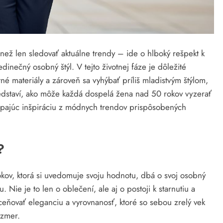
ež len sledovať aktuálne trendy – ide o hlboký rešpekt k
dinečný osobný štýl. V tejto životnej fáze je dôležité
né materiály a zároveň sa vyhýbať príliš mladistvým štýlom,
edstaví, ako môže každá dospelá žena nad 50 rokov vyzerať
pajúc inšpiráciu z módnych trendov prispôsobených
?
ov, ktorá si uvedomuje svoju hodnotu, dbá o svoj osobný
 Nie je to len o oblečení, ale aj o postoji k starnutiu a
oceňovať eleganciu a vyrovnanosť, ktoré so sebou zrelý vek
ozmer.