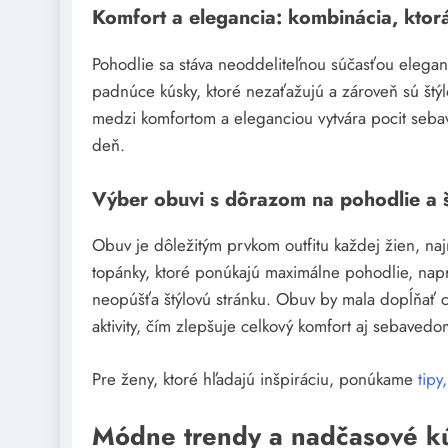
Komfort a elegancia: kombinácia, ktor
Pohodlie sa stáva neoddeliteľnou súčasťou elegant
padnúce kúsky, ktoré nezaťažujú a zároveň sú štýl
medzi komfortom a eleganciou vytvára pocit seba
deň.
Výber obuvi s dôrazom na pohodlie a š
Obuv je dôležitým prvkom outfitu každej žien, na
topánky, ktoré ponúkajú maximálne pohodlie, nap
neopúšťa štýlovú stránku. Obuv by mala dopĺňať 
aktivity, čím zlepšuje celkový komfort aj sebavedo
Pre ženy, ktoré hľadajú inšpiráciu, ponúkame
tipy
Módne trendy a nadčasové kú