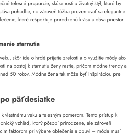
é telesné proporcie, skúsenosti a životný štýl, ktoré by
 stáva pohodlie, no zároveň túžba prezentovať sa elegantne
blečenie, ktoré rešpektuje prirodzenú krásu a dáva priestor
manie starnutia
eku, skôr ide o hrdé prijatie zrelosti a o využitie módy ako
sti na postoj k starnutiu ženy rastie, pričom módne trendy a
j nad 50 rokov. Módna žena tak môže byť inšpiráciou pre
 po päťdesiatke
 k vlastnému veku a telesným pomerom. Tento prístup k
onický vzhľad, ktorý pôsobí prirodzene, ale zároveň
úcim faktorom pri výbere oblečenia a obuvi – móda musí