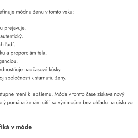
efinuje módnu ženu v tomto veku:
u prejavuje.
autentický.
h ľudí.
ku a proporciám tela.
ganciou.
ednostňuje nadčasové kúsky.
j spoločnosti k starnutiu ženy.
ostupne mení k lepšiemu. Móda v tomto čase získava nový
torý pomáha ženám cítiť sa výnimočne bez ohľadu na číslo vo
fiká v móde