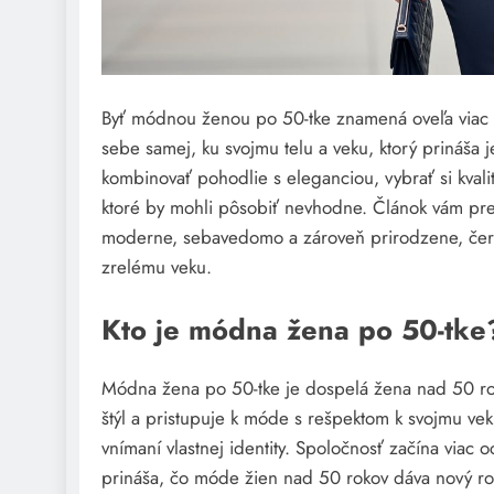
Byť módnou ženou po 50-tke znamená oveľa viac n
sebe samej, ku svojmu telu a veku, ktorý prináša je
kombinovať pohodlie s eleganciou, vybrať si kvalit
ktoré by mohli pôsobiť nevhodne. Článok vám pr
moderne, sebavedomo a zároveň prirodzene, čer
zrelému veku.
Kto je módna žena po 50-tke
Módna žena po 50-tke je dospelá žena nad 50 rok
štýl a pristupuje k móde s rešpektom k svojmu veku.
vnímaní vlastnej identity. Spoločnosť začína viac 
prináša, čo móde žien nad 50 rokov dáva nový r