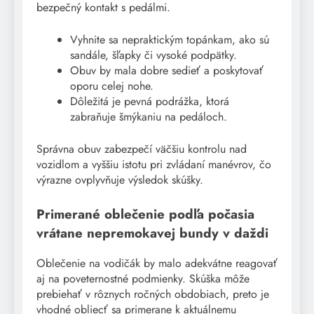
bezpečný kontakt s pedálmi.
Vyhnite sa nepraktickým topánkam, ako sú
sandále, šľapky či vysoké podpätky.
Obuv by mala dobre sedieť a poskytovať
oporu celej nohe.
Dôležitá je pevná podrážka, ktorá
zabraňuje šmýkaniu na pedáloch.
Správna obuv zabezpečí väčšiu kontrolu nad
vozidlom a vyššiu istotu pri zvládaní manévrov, čo
výrazne ovplyvňuje výsledok skúšky.
Primerané oblečenie podľa počasia
vrátane nepremokavej bundy v daždi
Oblečenie na vodičák by malo adekvátne reagovať
aj na poveternostné podmienky. Skúška môže
prebiehať v rôznych ročných obdobiach, preto je
vhodné obliecť sa primerane k aktuálnemu