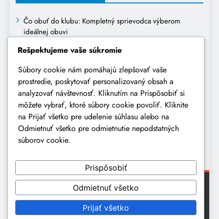
Čo obuť do klubu: Kompletný sprievodca výberom
ideálnej obuvi
Rešpektujeme vaše súkromie
Ako sa obliecť na prvé narodeniny dieťaťa: kompletný
sprievodca výberom oblečenia
Súbory cookie nám pomáhajú zlepšovať vaše
prostredie, poskytovať personalizovaný obsah a
Oblečenie na pohreb: Kompletný sprievodca vhodným a
analyzovať návštevnosť. Kliknutím na Prispôsobiť si
úctivým oblečením
môžete vybrať, ktoré súbory cookie povoliť. Kliknite
Ako sa obliecť na obchodné stretnutie: Kompletný
na Prijať všetko pre udelenie súhlasu alebo na
sprievodca profesionálnym vzhľadom
Odmietnuť všetko pre odmietnutie nepodstatných
súborov cookie.
Džínsy zvonáče sa vracajú do módy: retro štýl s
moderným nádychom
Prispôsobiť
Odmietnuť všetko
© 2026 wawmagazine.eu ďalšie šírenie textov, fotografií a
video materiálov uverejnených na webe, úplne alebo
Prijať všetko
čiastočne, vyžaduje predchádzajúci súhlas vydavateľa.