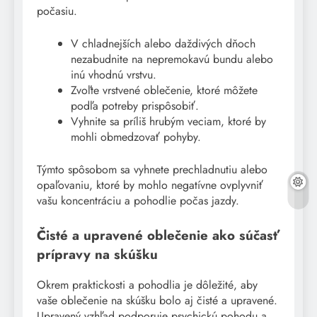
počasiu.
V chladnejších alebo daždivých dňoch
nezabudnite na nepremokavú bundu alebo
inú vhodnú vrstvu.
Zvoľte vrstvené oblečenie, ktoré môžete
podľa potreby prispôsobiť.
Vyhnite sa príliš hrubým veciam, ktoré by
mohli obmedzovať pohyby.
Týmto spôsobom sa vyhnete prechladnutiu alebo
opaľovaniu, ktoré by mohlo negatívne ovplyvniť
vašu koncentráciu a pohodlie počas jazdy.
Čisté a upravené oblečenie ako súčasť
prípravy na skúšku
Okrem praktickosti a pohodlia je dôležité, aby
vaše oblečenie na skúšku bolo aj čisté a upravené.
Upravený vzhľad podporuje psychickú pohodu a