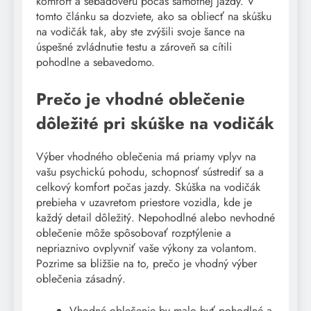
komfort a sebadôveru počas samotnej jazdy. V
tomto článku sa dozviete, ako sa obliecť na skúšku
na vodičák tak, aby ste zvýšili svoje šance na
úspešné zvládnutie testu a zároveň sa cítili
pohodlne a sebavedomo.
Prečo je vhodné oblečenie
dôležité pri skúške na vodičák
Výber vhodného oblečenia má priamy vplyv na
vašu psychickú pohodu, schopnosť sústrediť sa a
celkový komfort počas jazdy. Skúška na vodičák
prebieha v uzavretom priestore vozidla, kde je
každý detail dôležitý. Nepohodlné alebo nevhodné
oblečenie môže spôsobovať rozptýlenie a
nepriaznivo ovplyvniť vaše výkony za volantom.
Pozrime sa bližšie na to, prečo je vhodný výber
oblečenia zásadný.
Vhodné oblečenie by malo byť pohodlné a