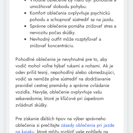
umožňovať slobodu pohybu.
Komfort oblečenia ovplyvňuje psychickú
pohodu a schopnosť sústrediť sa na jazdu.
Správne oblečenie pomáha znižovať stres a
nervozitu počas skúšky.
Nevhodný outfit môže rozptyľovať a
znižovať koncentráciu.
Pohodlné oblečenie je nevyhnutné pre to, aby
vodič mohol voľne hýbať rukami a nohami. Ak je
odev príliš tesný, nepohodlný alebo obmedzujúci,
vodič sa nemôže plne sústrediť na dodržiavanie
pravidiel cestnej premávky a správne ovládanie
vozidla. Navyše, oblečenie ovplyvňuje vašu
sebavedomie, ktoré je kľúčové pri úspešnom
zvládnutí skúšky.
Pre získanie ďalších tipov na výber správneho
oblečenia si prečítajte
zásady oblečenia pri jazde
na kajaku
, ktoré môžu rozšíriť vaše pohľady na