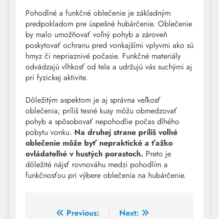
Pohodlné a funkčné oblečenie je základným
predpokladom pre úspešné hubárčenie. Oblečenie
by malo umožňovať voľný pohyb a zároveň
poskytovať ochranu pred vonkajšími vplyvmi ako sú
hmyz či nepriaznivé počasie. Funkčné materiály
odvádzajú vlhkosť od tela a udržujú vás suchými aj
pri fyzickej aktivite.
Dôležitým aspektom je aj správna veľkosť
oblečenia; príliš tesné kusy môžu obmedzovať
pohyb a spôsobovať nepohodlie počas dlhého
pobytu vonku.
Na druhej strane príliš voľné
oblečenie môže byť nepraktické a ťažko
ovládateľné v hustých porastoch.
Preto je
dôležité nájsť rovnováhu medzi pohodlím a
funkčnosťou pri výbere oblečenia na hubárčenie.
Post
Previous:
Next: