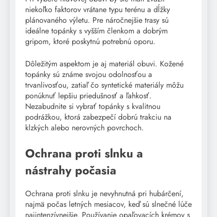
niekoľko faktorov vrátane typu terénu a dĺžky
plánovaného výletu. Pre náročnejšie trasy sú
ideálne topánky s vyšším členkom a dobrým
gripom, ktoré poskytnú potrebnú oporu.
Dôležitým aspektom je aj materiál obuvi. Kožené
topánky sú známe svojou odolnosťou a
trvanlivosťou, zatiaľ čo syntetické materiály môžu
ponúknuť lepšiu priedušnosť a ľahkosť.
Nezabudnite si vybrať topánky s kvalitnou
podrážkou, ktorá zabezpečí dobrú trakciu na
klzkých alebo nerovných povrchoch.
Ochrana proti slnku a
nástrahy počasia
Ochrana proti slnku je nevyhnutná pri hubárčení,
najmä počas letných mesiacov, keď sú slnečné lúče
najintenzívnejšie. Používanie opaľovacích krémov s