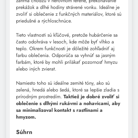
zahŕňa chôdzu v nerovnom teréne, prekonávanie
prekážok a dlhé hodiny strávené vonku. Ideálne je
zvoliť si oblečenie z funkčných materiálov, ktoré sú
priedušné a rýchloschnúce.
Tieto vlastnosti sú kľúčové, pretože hubárčenie sa
často odohráva v lesoch, kde môže byť vlhko a
teplo. Okrem funkčnosti je dôležité zohľadniť aj
farbu oblečenia. Odporúča sa vyhnúť sa jasným
farbám, ktoré by mohli prilákať pozornosť hmyzu
alebo iných zvierat.
Namiesto toho sú ideálne zemité tóny, ako sú
zelená, hnedá alebo šedá, ktoré sa lepšie zladia s
prírodným prostredím.
Taktiež je dobré zvoliť si
oblečenie s dlhými rukávmi a nohavicami, aby
sa minimalizoval kontakt s rastlinami a
hmyzom.
Súhrn