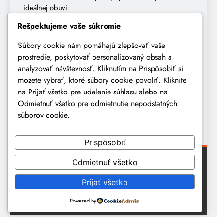
ideálnej obuvi
Rešpektujeme vaše súkromie
Ako sa obliecť na prvé narodeniny dieťaťa: kompletný
sprievodca výberom oblečenia
Súbory cookie nám pomáhajú zlepšovať vaše
prostredie, poskytovať personalizovaný obsah a
Oblečenie na pohreb: Kompletný sprievodca vhodným a
analyzovať návštevnosť. Kliknutím na Prispôsobiť si
úctivým oblečením
môžete vybrať, ktoré súbory cookie povoliť. Kliknite
Ako sa obliecť na obchodné stretnutie: Kompletný
na Prijať všetko pre udelenie súhlasu alebo na
sprievodca profesionálnym vzhľadom
Odmietnuť všetko pre odmietnutie nepodstatných
súborov cookie.
Džínsy zvonáče sa vracajú do módy: retro štýl s
moderným nádychom
Prispôsobiť
Odmietnuť všetko
© 2026 wawmagazine.eu ďalšie šírenie textov, fotografií a
video materiálov uverejnených na webe, úplne alebo
Prijať všetko
čiastočne, vyžaduje predchádzajúci súhlas vydavateľa.
Powered By
.
BlazeThemes
Powered by