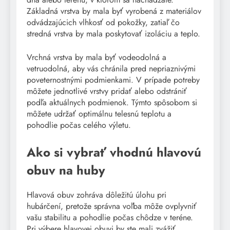
Základná vrstva by mala byť vyrobená z materiálov
odvádzajúcich vlhkosť od pokožky, zatiaľ čo
stredná vrstva by mala poskytovať izoláciu a teplo.
Vrchná vrstva by mala byť vodeodolná a
vetruodolná, aby vás chránila pred nepriaznivými
poveternostnými podmienkami. V prípade potreby
môžete jednotlivé vrstvy pridať alebo odstrániť
podľa aktuálnych podmienok. Týmto spôsobom si
môžete udržať optimálnu telesnú teplotu a
pohodlie počas celého výletu.
Ako si vybrať vhodnú hlavovú
obuv na huby
Hlavová obuv zohráva dôležitú úlohu pri
hubárčení, pretože správna voľba môže ovplyvniť
vašu stabilitu a pohodlie počas chôdze v teréne.
Pri výbere hlavovej obuvi by ste mali zvážiť