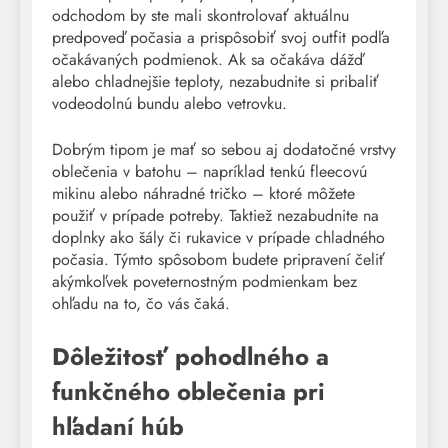
odchodom by ste mali skontrolovať aktuálnu
predpoveď počasia a prispôsobiť svoj outfit podľa
očakávaných podmienok. Ak sa očakáva dážď
alebo chladnejšie teploty, nezabudnite si pribaliť
vodeodolnú bundu alebo vetrovku.
Dobrým tipom je mať so sebou aj dodatočné vrstvy
oblečenia v batohu – napríklad tenkú fleecovú
mikinu alebo náhradné tričko – ktoré môžete
použiť v prípade potreby. Taktiež nezabudnite na
doplnky ako šály či rukavice v prípade chladného
počasia. Týmto spôsobom budete pripravení čeliť
akýmkoľvek poveternostným podmienkam bez
ohľadu na to, čo vás čaká.
Dôležitosť pohodlného a
funkčného oblečenia pri
hľadaní húb