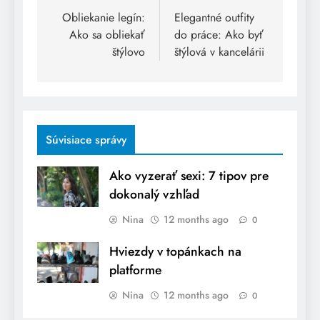
navigation
Obliekanie legín:
Elegantné outfity
Ako sa obliekať
do práce: Ako byť
štýlovo
štýlová v kancelárii
Súvisiace správy
Ako vyzerať sexi: 7 tipov pre
dokonalý vzhľad
Nina
12 months ago
0
Hviezdy v topánkach na
platforme
Nina
12 months ago
0