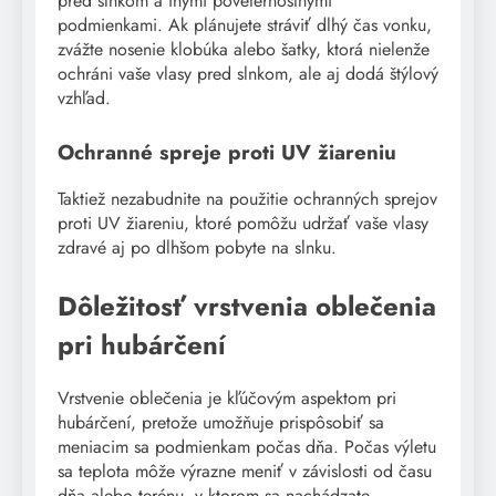
pred slnkom a inými poveternostnými
podmienkami. Ak plánujete stráviť dlhý čas vonku,
zvážte nosenie klobúka alebo šatky, ktorá nielenže
ochráni vaše vlasy pred slnkom, ale aj dodá štýlový
vzhľad.
Ochranné spreje proti UV žiareniu
Taktiež nezabudnite na použitie ochranných sprejov
proti UV žiareniu, ktoré pomôžu udržať vaše vlasy
zdravé aj po dlhšom pobyte na slnku.
Dôležitosť vrstvenia oblečenia
pri hubárčení
Vrstvenie oblečenia je kľúčovým aspektom pri
hubárčení, pretože umožňuje prispôsobiť sa
meniacim sa podmienkam počas dňa. Počas výletu
sa teplota môže výrazne meniť v závislosti od času
dňa alebo terénu, v ktorom sa nachádzate.