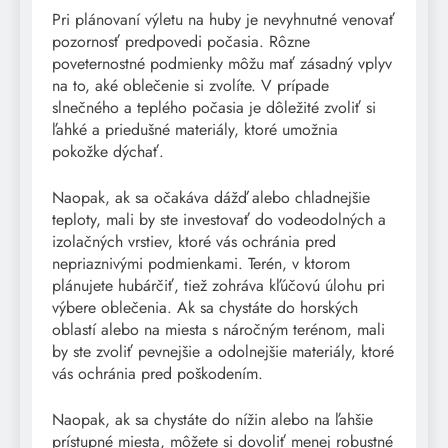
Pri plánovaní výletu na huby je nevyhnutné venovať
pozornosť predpovedi počasia. Rôzne
poveternostné podmienky môžu mať zásadný vplyv
na to, aké oblečenie si zvolíte. V prípade
slnečného a teplého počasia je dôležité zvoliť si
ľahké a priedušné materiály, ktoré umožnia
pokožke dýchať.
Naopak, ak sa očakáva dážď alebo chladnejšie
teploty, mali by ste investovať do vodeodolných a
izolačných vrstiev, ktoré vás ochránia pred
nepriaznivými podmienkami. Terén, v ktorom
plánujete hubárčiť, tiež zohráva kľúčovú úlohu pri
výbere oblečenia. Ak sa chystáte do horských
oblastí alebo na miesta s náročným terénom, mali
by ste zvoliť pevnejšie a odolnejšie materiály, ktoré
vás ochránia pred poškodením.
Naopak, ak sa chystáte do nížin alebo na ľahšie
prístupné miesta, môžete si dovoliť menej robustné