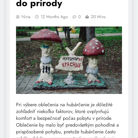
do prírody
Nina
12 Months Ago
0
20 Mins
Pri výbere oblečenia na hubárčenie je dôležité
zohľadniť niekoľko faktorov, ktoré ovplyvňujú
komfort a bezpečnosť počas pobytu v prírode.
Oblečenie by malo byť predovšetkým pohodlné a
prispôsobené pohybu, pretože hubárčenie často