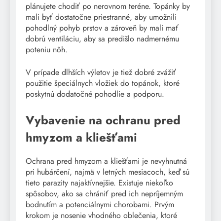
plánujete chodiť po nerovnom teréne. Topánky by
mali byť dostatočne priestranné, aby umožnili
pohodlný pohyb prstov a zároveň by mali mať
dobrú ventiláciu, aby sa predišlo nadmernému
poteniu nôh.
V prípade dlhších výletov je tiež dobré zvážiť
použitie špeciálnych vložiek do topánok, ktoré
poskytnú dodatočné pohodlie a podporu.
Vybavenie na ochranu pred
hmyzom a kliešťami
Ochrana pred hmyzom a kliešťami je nevyhnutná
pri hubárčení, najmä v letných mesiacoch, keď sú
tieto parazity najaktívnejšie. Existuje niekoľko
spôsobov, ako sa chrániť pred ich nepríjemným
bodnutím a potenciálnymi chorobami. Prvým
krokom je nosenie vhodného oblečenia, ktoré