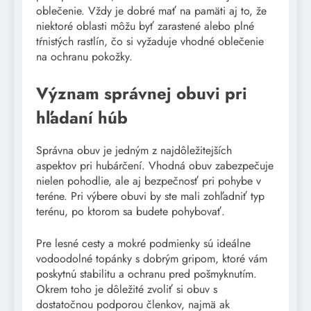
oblečenie. Vždy je dobré mať na pamäti aj to, že
niektoré oblasti môžu byť zarastené alebo plné
tŕnistých rastlín, čo si vyžaduje vhodné oblečenie
na ochranu pokožky.
Význam správnej obuvi pri
hľadaní húb
Správna obuv je jedným z najdôležitejších
aspektov pri hubárčení. Vhodná obuv zabezpečuje
nielen pohodlie, ale aj bezpečnosť pri pohybe v
teréne. Pri výbere obuvi by ste mali zohľadniť typ
terénu, po ktorom sa budete pohybovať.
Pre lesné cesty a mokré podmienky sú ideálne
vodoodolné topánky s dobrým gripom, ktoré vám
poskytnú stabilitu a ochranu pred pošmyknutím.
Okrem toho je dôležité zvoliť si obuv s
dostatočnou podporou členkov, najmä ak