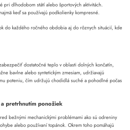
 pri dlhodobom státí alebo športových aktivitách.
 najmä keď sa používajú podkolienky kompresné.
nok do každého ročného obdobia aj do rôznych situácií, kde
abezpečiť dostatočné teplo v oblasti dolných končatín,
važne bavlne alebo syntetickým zmesiam, udržiavajú
mu poteniu, čím udržujú chodidlá suché a pohodlné počas
a pretrhnutím ponožiek
 pred bežnými mechanickými problémami ako sú odreniny
 pohybe alebo používaní topánok. Okrem toho pomáhajú