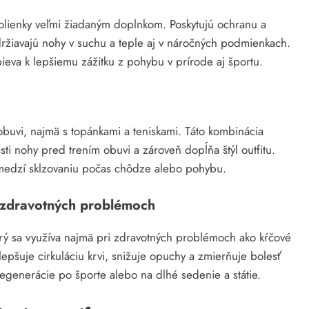
dkolienky veľmi žiadaným doplnkom. Poskytujú ochranu a
udržiavajú nohy v suchu a teple aj v náročných podmienkach.
ieva k lepšiemu zážitku z pohybu v prírode aj športu.
buvi, najmä s topánkami a teniskami. Táto kombinácia
ti nohy pred trením obuvi a zároveň dopĺňa štýl outfitu.
zamedzí sklzovaniu počas chôdze alebo pohybu.
 zdravotných problémoch
ý sa využíva najmä pri zdravotných problémoch ako kŕčové
lepšuje cirkuláciu krvi, snižuje opuchy a zmierňuje bolesť
egenerácie po športe alebo na dlhé sedenie a státie.