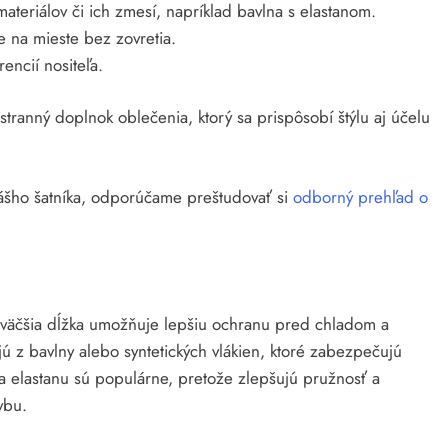
ateriálov či ich zmesí, napríklad bavlna s elastanom.
e na mieste bez zovretia.
ncií nositeľa.
estranný doplnok oblečenia, ktorý sa prispôsobí štýlu aj účelu
vášho šatníka, odporúčame preštudovať si
odborný prehľad o
h väčšia dĺžka umožňuje lepšiu ochranu pred chladom a
 z bavlny alebo syntetických vlákien, ktoré zabezpečujú
 a elastanu sú populárne, pretože zlepšujú pružnosť a
ybu.