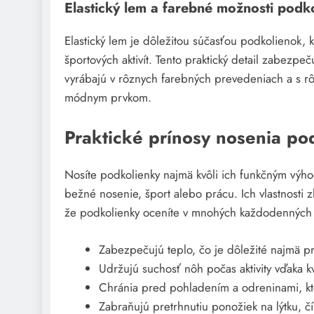
Elastický lem a farebné možnosti podk
Elastický lem je dôležitou súčasťou podkolienok,
športových aktivít. Tento praktický detail zabezpeč
vyrábajú v rôznych farebných prevedeniach a s r
módnym prvkom.
Praktické prínosy nosenia po
Nosíte podkolienky najmä kvôli ich funkčným výhod
bežné nosenie, šport alebo prácu. Ich vlastnosti 
že podkolienky oceníte v mnohých každodenných i 
Zabezpečujú teplo, čo je dôležité najmä p
Udržujú suchosť nôh počas aktivity vďaka k
Chránia pred pohladením a odreninami, kt
Zabraňujú pretrhnutiu ponožiek na lýtku, čí