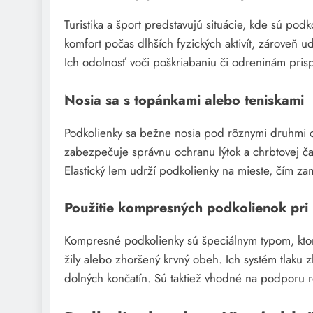
Turistika a šport predstavujú situácie, kde sú po
komfort počas dlhších fyzických aktivít, zároveň 
Ich odolnosť voči poškriabaniu či odreninám prisp
Nosia sa s topánkami alebo teniskami
Podkolienky sa bežne nosia pod rôznymi druhmi o
zabezpečuje správnu ochranu lýtok a chrbtovej čas
Elastický lem udrží podkolienky na mieste, čím 
Použitie kompresných podkolienok pri
Kompresné podkolienky sú špeciálnym typom, ktor
žily alebo zhoršený krvný obeh. Ich systém tlaku z
dolných končatín. Sú taktiež vhodné na podporu r