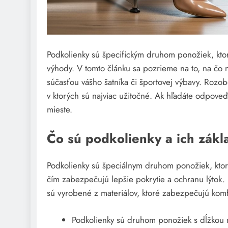
Podkolienky sú špecifickým druhom ponožiek, ktor
výhody. V tomto článku sa pozrieme na to, na čo n
súčasťou vášho šatníka či športovej výbavy. Rozobe
v ktorých sú najviac užitočné. Ak hľadáte odpoveď
mieste.
Čo sú podkolienky a ich zákla
Podkolienky sú špeciálnym druhom ponožiek, ktor
čím zabezpečujú lepšie pokrytie a ochranu lýtok.
sú vyrobené z materiálov, ktoré zabezpečujú komf
Podkolienky sú druhom ponožiek s dĺžkou n