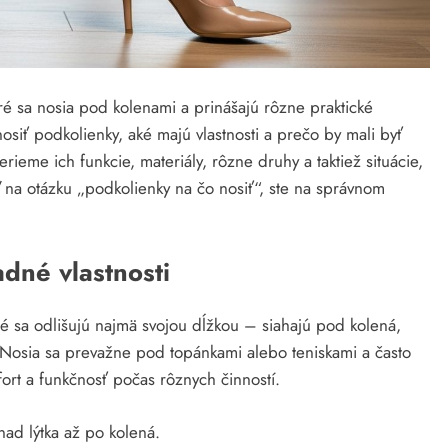
é sa nosia pod kolenami a prinášajú rôzne praktické
osiť podkolienky, aké majú vlastnosti a prečo by mali byť
rieme ich funkcie, materiály, rôzne druhy a taktiež situácie,
 na otázku „podkolienky na čo nosiť“, ste na správnom
dné vlastnosti
é sa odlišujú najmä svojou dĺžkou – siahajú pod kolená,
 Nosia sa prevažne pod topánkami alebo teniskami a často
ort a funkčnosť počas rôznych činností.
ad lýtka až po kolená.