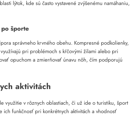
asti lýtok, kde sú často vystavené zvýšenému namáhaniu,
 po športe
dpora správneho krvného obehu. Kompresné podkolienky,
využívajú pri problémoch s kŕčovými žilami alebo pri
ňovať opuchom a zmierňovať únavu nôh, čím podporujú
ych aktivitách
využitie v rôznych oblastiach, či už ide o turistiku, šport
e ich funkčnosť pri konkrétnych aktivitách a vhodnosť