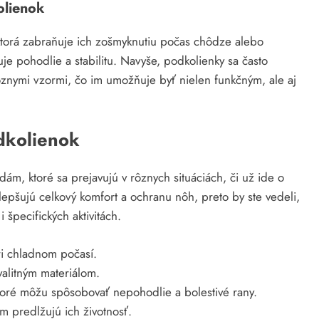
olienok
 ktorá zabraňuje ich zošmyknutiu počas chôdze alebo
uje pohodlie a stabilitu. Navyše, podkolienky sa často
ôznymi vzormi, čo im umožňuje byť nielen funkčným, ale aj
dkolienok
ám, ktoré sa prejavujú v rôznych situáciách, či už ide o
zlepšujú celkový komfort a ochranu nôh, preto by ste vedeli,
špecifických aktivitách.
ri chladnom počasí.
valitným materiálom.
oré môžu spôsobovať nepohodlie a bolestivé rany.
m predlžujú ich životnosť.