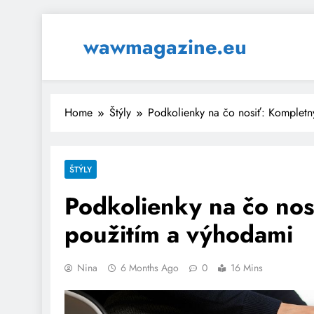
Skip
to
wawmagazine.eu
content
Home
Štýly
Podkolienky na čo nosiť: Kompletn
ŠTÝLY
Podkolienky na čo nos
použitím a výhodami
Nina
6 Months Ago
0
16 Mins