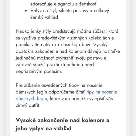
zdôrazňuje eleganciu a ženskosť
Vplyv na štýl, siluetu postavy a celkový
ženský vzhľad
Nadkolienky štýly predstavujú módnu súčasť, ktorá
sa využíva predovšetkým v zimných kolekciách a
ponúka alternatívu ku klasickej obuvi. Vysoký
opätok a zakončenie nad kolenom dávajú nositeľke
jedinečnú možnosť zvýrazniť svoju postavu a
zároveň si užiť praktickú ochranu pred
nepriaznivým počasím.
Pre získanie osvedčených tipov na nosenie
dámskych legín odporúčame čítať
tipy na nosenie
dámskych legín
, ktoré vám pomôžu vylepšiť váš
zimný outfit.
Vysoké zakončenie nad kolenom a
jeho vplyv na vzhľad