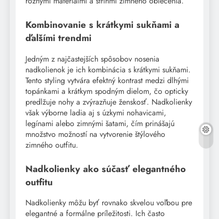
rôznymi materiálmi a strihmi zimného oblečenia.
Kombinovanie s krátkymi sukňami a
ďalšími trendmi
Jedným z najčastejších spôsobov nosenia
nadkolienok je ich kombinácia s krátkymi sukňami.
Tento styling vytvára efektný kontrast medzi dlhými
topánkami a krátkym spodným dielom, čo opticky
predlžuje nohy a zvýrazňuje ženskosť. Nadkolienky
však výborne ladia aj s úzkymi nohavicami,
legínami alebo zimnými šatami, čím prinášajú
množstvo možností na vytvorenie štýlového
zimného outfitu.
Nadkolienky ako súčasť elegantného
outfitu
Nadkolienky môžu byť rovnako skvelou voľbou pre
elegantné a formálne príležitosti. Ich často