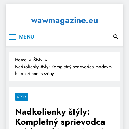
Skip
to
wawmagazine.eu
content
MENU
Home
Štýly
Nadkolienky štýly: Kompletný sprievodca módnym
hitom zimnej sezóny
ŠTÝLY
Nadkolienky štýly:
Kompletný sprievodca