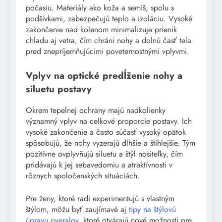
počasiu. Materiály ako koža a semiš, spolu s
podšívkami, zabezpečujú teplo a izoláciu. Vysoké
zakončenie nad kolenom minimalizuje prienik
chladu aj vetra, čím chráni nohy a dolnú časť tela
pred znepríjemňujúcimi poveternostnými vplyvmi.
Vplyv na optické predĺženie nohy a
siluetu postavy
Okrem tepelnej ochrany majú nadkolienky
významný vplyv na celkové proporcie postavy. Ich
vysoké zakončenie a často súčasť vysoký opätok
spôsobujú, že nohy vyzerajú dlhšie a štíhlejšie. Tým
pozitívne ovplyvňujú siluetu a štýl nositeľky, čím
pridávajú k jej sebavedomiu a atraktívnosti v
rôznych spoločenských situáciách.
Pre ženy, ktoré radi experimentujú s vlastným
štýlom, môžu byť zaujímavé aj
tipy na štýlovú
úpravu overalov
, ktoré otvárajú nové možnosti pre