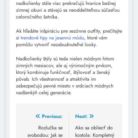
nadkolienky stále viac prekračujú hranice bežnej
zimnej obuvi a stávajú sa neoddeliteľnou súčasťou
celoročného šatníka.
Ak hľadáte inšpiráciu pre sezónne outfity, prečítajte
si
trendové tipy na jesennú módu
, ktoré vám
pomôžu vytvoriť nezabudnuteľné looky.
Nadkolienky štýly sú teda nielen módnym hitom
zimných mesiacov, ale aj výnimočným prvkom,
ktorý kombinuje funkčnosť, štýlovosť a ženský
pôvab. Ich všestrannosť a atraktivita im
zabezpečujú pevné miesto v srdciach módnych
nadšenkýň celej generácie.
Post
Previous:
Next:
navigation
Rozlučka se
Ako sa obliecť do
svobodou: Jak se
kostola: Kompletný