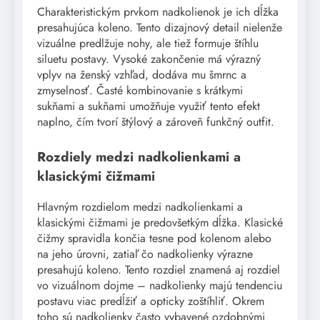
Charakteristickým prvkom nadkolienok je ich dĺžka
presahujúca koleno. Tento dizajnový detail nielenže
vizuálne predlžuje nohy, ale tiež formuje štíhlu
siluetu postavy. Vysoké zakončenie má výrazný
vplyv na ženský vzhľad, dodáva mu šmrnc a
zmyselnosť. Časté kombinovanie s krátkymi
sukňami a sukňami umožňuje využiť tento efekt
naplno, čím tvorí štýlový a zároveň funkčný outfit.
Rozdiely medzi nadkolienkami a
klasickými čižmami
Hlavným rozdielom medzi nadkolienkami a
klasickými čižmami je predovšetkým dĺžka. Klasické
čižmy spravidla končia tesne pod kolenom alebo
na jeho úrovni, zatiaľ čo nadkolienky výrazne
presahujú koleno. Tento rozdiel znamená aj rozdiel
vo vizuálnom dojme – nadkolienky majú tendenciu
postavu viac predĺžiť a opticky zoštíhliť. Okrem
toho sú nadkolienky často vybavené ozdobnými