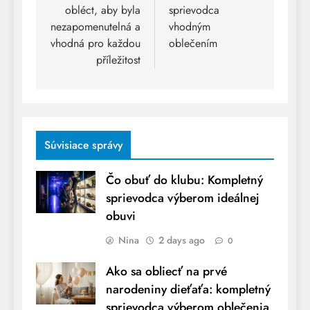
obléct, aby byla
sprievodca
nezapomenutelná a
vhodným
vhodná pro každou
oblečením
příležitost
Súvisiace správy
Čo obuť do klubu: Kompletný
sprievodca výberom ideálnej
obuvi
Nina
2 days ago
0
Ako sa obliecť na prvé
narodeniny dieťaťa: kompletný
sprievodca výberom oblečenia