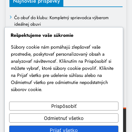
Najnovšie príspevky
Čo obuť do klubu: Kompletný sprievodca výberom
ideálnej obuvi
Rešpektujeme vaše súkromie
Ako sa obliecť na prvé narodeniny dieťaťa: kompletný
sprievodca výberom oblečenia
Súbory cookie nám pomáhajú zlepšovať vaše
prostredie, poskytovať personalizovaný obsah a
Oblečenie na pohreb: Kompletný sprievodca vhodným a
analyzovať návštevnosť. Kliknutím na Prispôsobiť si
úctivým oblečením
môžete vybrať, ktoré súbory cookie povoliť. Kliknite
Ako sa obliecť na obchodné stretnutie: Kompletný
na Prijať všetko pre udelenie súhlasu alebo na
sprievodca profesionálnym vzhľadom
Odmietnuť všetko pre odmietnutie nepodstatných
súborov cookie.
Džínsy zvonáče sa vracajú do módy: retro štýl s
moderným nádychom
Prispôsobiť
Odmietnuť všetko
© 2026 wawmagazine.eu ďalšie šírenie textov, fotografií a
video materiálov uverejnených na webe, úplne alebo
Prijať všetko