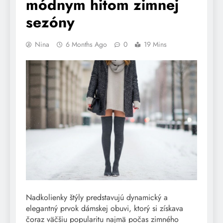
módnym hitom zimnej
sezóny
Nina
6 Months Ago
0
19 Mins
Nadkolienky štýly predstavujú dynamický a
elegantný prvok dámskej obuvi, ktorý si získava
čoraz väčšiu popularitu najmä počas zimného