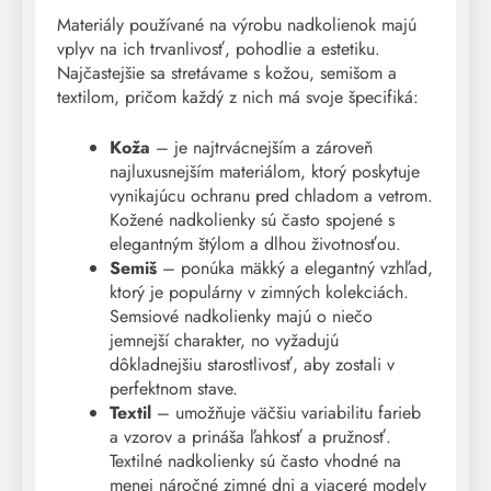
Materiály používané na výrobu nadkolienok majú
vplyv na ich trvanlivosť, pohodlie a estetiku.
Najčastejšie sa stretávame s kožou, semišom a
textilom, pričom každý z nich má svoje špecifiká:
Koža
– je najtrvácnejším a zároveň
najluxusnejším materiálom, ktorý poskytuje
vynikajúcu ochranu pred chladom a vetrom.
Kožené nadkolienky sú často spojené s
elegantným štýlom a dlhou životnosťou.
Semiš
– ponúka mäkký a elegantný vzhľad,
ktorý je populárny v zimných kolekciách.
Semsiové nadkolienky majú o niečo
jemnejší charakter, no vyžadujú
dôkladnejšiu starostlivosť, aby zostali v
perfektnom stave.
Textil
– umožňuje väčšiu variabilitu farieb
a vzorov a prináša ľahkosť a pružnosť.
Textilné nadkolienky sú často vhodné na
menej náročné zimné dni a viaceré modely