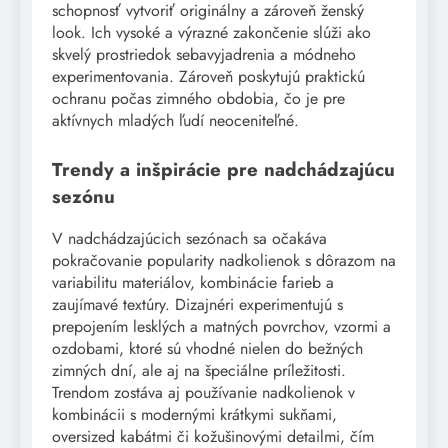
schopnosť vytvoriť originálny a zároveň ženský
look. Ich vysoké a výrazné zakončenie slúži ako
skvelý prostriedok sebavyjadrenia a módneho
experimentovania. Zároveň poskytujú praktickú
ochranu počas zimného obdobia, čo je pre
aktívnych mladých ľudí neoceniteľné.
Trendy a inšpirácie pre nadchádzajúcu
sezónu
V nadchádzajúcich sezónach sa očakáva
pokračovanie popularity nadkolienok s dôrazom na
variabilitu materiálov, kombinácie farieb a
zaujímavé textúry. Dizajnéri experimentujú s
prepojením lesklých a matných povrchov, vzormi a
ozdobami, ktoré sú vhodné nielen do bežných
zimných dní, ale aj na špeciálne príležitosti.
Trendom zostáva aj používanie nadkolienok v
kombinácii s modernými krátkymi sukňami,
oversized kabátmi či kožušinovými detailmi, čím