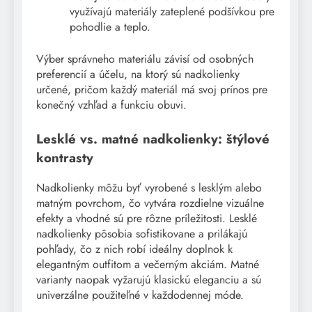
využívajú materiály zateplené podšívkou pre
pohodlie a teplo.
Výber správneho materiálu závisí od osobných
preferencií a účelu, na ktorý sú nadkolienky
určené, pričom každý materiál má svoj prínos pre
konečný vzhľad a funkciu obuvi.
Lesklé vs. matné nadkolienky: štýlové
kontrasty
Nadkolienky môžu byť vyrobené s lesklým alebo
matným povrchom, čo vytvára rozdielne vizuálne
efekty a vhodné sú pre rôzne príležitosti. Lesklé
nadkolienky pôsobia sofistikovane a prilákajú
pohľady, čo z nich robí ideálny doplnok k
elegantným outfitom a večerným akciám. Matné
varianty naopak vyžarujú klasickú eleganciu a sú
univerzálne použiteľné v každodennej móde.