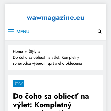
Skip
to
wawmagazine.eu
content
MENU
Home
Štýly
Do čoho sa obliecť na výlet: Kompletný
sprievodca výberom správneho oblečenia
ŠTÝLY
Do čoho sa obliecť na
výlet: Kompletný