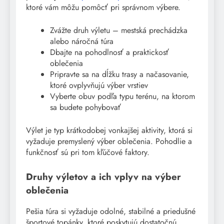
ktoré vám môžu pomôcť pri správnom výbere.
Zvážte druh výletu – mestská prechádzka
alebo náročná túra
Dbajte na pohodlnosť a praktickosť
oblečenia
Pripravte sa na dĺžku trasy a načasovanie,
ktoré ovplyvňujú výber vrstiev
Vyberte obuv podľa typu terénu, na ktorom
sa budete pohybovať
Výlet je typ krátkodobej vonkajšej aktivity, ktorá si
vyžaduje premyslený výber oblečenia. Pohodlie a
funkčnosť sú pri tom kľúčové faktory.
Druhy výletov a ich vplyv na výber
oblečenia
Pešia túra si vyžaduje odolné, stabilné a priedušné
športové topánky, ktoré poskytujú dostatočnú