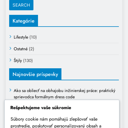
Kategórie
Lifestyle
(10)
Ostatné
(2)
Štýly
(130)
Najnovšie príspevky
Ako sa obliecť na obhajobu inžinierskej práce: praktický
sprievodca formálnym dress code
Rešpektujeme vaše súkromie
Čo obuť do klubu: Kompletný sprievodca výberom
ideálnej obuvi
Súbory cookie nám pomáhajú zlepšovať vaše
prostredie, poskytovať personalizovaný obsah a
Ako sa obliecť na prvé narodeniny dieťaťa: kompletný