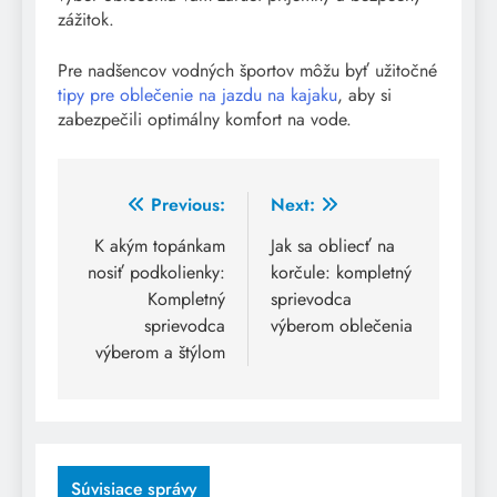
zážitok.
Pre nadšencov vodných športov môžu byť užitočné
tipy pre oblečenie na jazdu na kajaku
, aby si
zabezpečili optimálny komfort na vode.
Post
Previous:
Next:
navigation
K akým topánkam
Jak sa obliecť na
nosiť podkolienky:
korčule: kompletný
Kompletný
sprievodca
sprievodca
výberom oblečenia
výberom a štýlom
Súvisiace správy