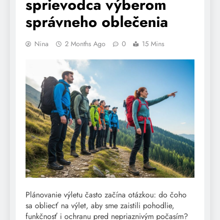
sprievodca výberom
správneho oblečenia
Nina
2 Months Ago
0
15 Mins
Plánovanie výletu často začína otázkou: do čoho
sa obliecť na výlet, aby sme zaistili pohodlie,
funkčnosť i ochranu pred nepriaznivým počasím?