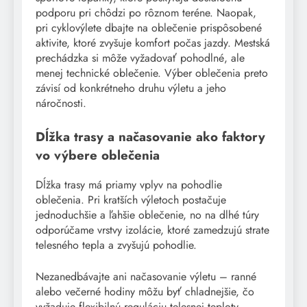
podporu pri chôdzi po rôznom teréne. Naopak,
pri cyklovýlete dbajte na oblečenie prispôsobené
aktivite, ktoré zvyšuje komfort počas jazdy. Mestská
prechádzka si môže vyžadovať pohodlné, ale
menej technické oblečenie. Výber oblečenia preto
závisí od konkrétneho druhu výletu a jeho
náročnosti.
Dĺžka trasy a načasovanie ako faktory
vo výbere oblečenia
Dĺžka trasy má priamy vplyv na pohodlie
oblečenia. Pri kratších výletoch postačuje
jednoduchšie a ľahšie oblečenie, no na dlhé túry
odporúčame vrstvy izolácie, ktoré zamedzujú strate
telesného tepla a zvyšujú pohodlie.
Nezanedbávajte ani načasovanie výletu – ranné
alebo večerné hodiny môžu byť chladnejšie, čo
vyžaduje flexibilnú reguláciu telesnej teploty