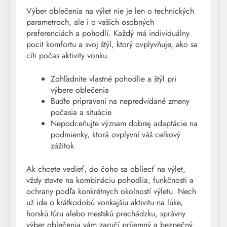
Výber oblečenia na výlet nie je len o technických
parametroch, ale i o vašich osobných
preferenciách a pohodlí. Každý má individuálny
pocit komfortu a svoj štýl, ktorý ovplyvňuje, ako sa
cíti počas aktivity vonku.
Zohľadnite vlastné pohodlie a štýl pri
výbere oblečenia
Buďte pripravení na nepredvídané zmeny
počasia a situácie
Nepodceňujte význam dobrej adaptácie na
podmienky, ktorá ovplyvní váš celkový
zážitok
Ak chcete vedieť, do čoho sa obliecť na výlet,
vždy stavte na kombináciu pohodlia, funkčnosti a
ochrany podľa konkrétnych okolností výletu. Nech
už ide o krátkodobú vonkajšiu aktivitu na lúke,
horskú túru alebo mestskú prechádzku, správny
výber oblečenia vám zaručí príjemný a bezpečný