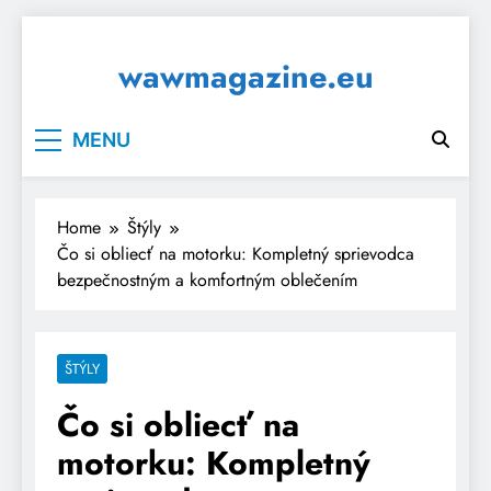
Skip
to
wawmagazine.eu
content
MENU
Home
Štýly
Čo si obliecť na motorku: Kompletný sprievodca
bezpečnostným a komfortným oblečením
ŠTÝLY
Čo si obliecť na
motorku: Kompletný