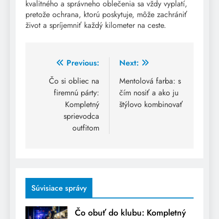
kvalitného a správneho oblečenia sa vždy vyplatí,
pretože ochrana, ktorú poskytuje, môže zachrániť
život a spríjemniť každý kilometer na ceste.
Post
Previous:
Next:
navigation
Čo si obliec na
Mentolová farba: s
firemnú párty:
čím nosiť a ako ju
Kompletný
štýlovo kombinovať
sprievodca
outfitom
Súvisiace správy
Čo obuť do klubu: Kompletný