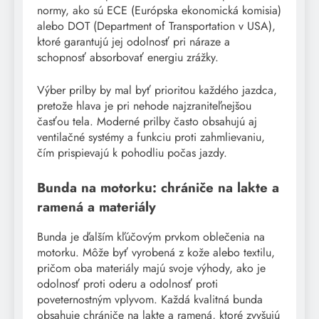
normy, ako sú ECE (Európska ekonomická komisia)
alebo DOT (Department of Transportation v USA),
ktoré garantujú jej odolnosť pri náraze a
schopnosť absorbovať energiu zrážky.
Výber prilby by mal byť prioritou každého jazdca,
pretože hlava je pri nehode najzraniteľnejšou
časťou tela. Moderné prilby často obsahujú aj
ventilačné systémy a funkciu proti zahmlievaniu,
čím prispievajú k pohodliu počas jazdy.
Bunda na motorku: chrániče na lakte a
ramená a materiály
Bunda je ďalším kľúčovým prvkom oblečenia na
motorku. Môže byť vyrobená z kože alebo textilu,
pričom oba materiály majú svoje výhody, ako je
odolnosť proti oderu a odolnosť proti
poveternostným vplyvom. Každá kvalitná bunda
obsahuje chrániče na lakte a ramená, ktoré zvyšujú