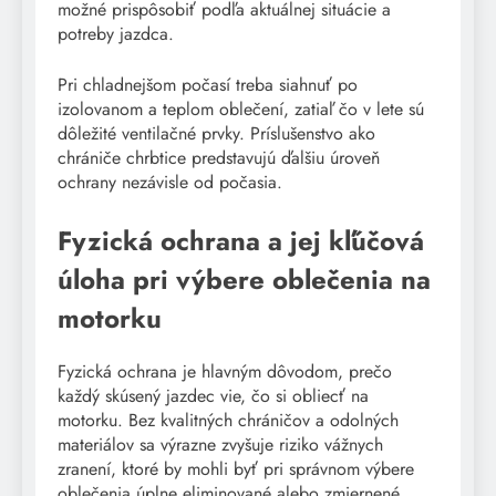
možné prispôsobiť podľa aktuálnej situácie a
potreby jazdca.
Pri chladnejšom počasí treba siahnuť po
izolovanom a teplom oblečení, zatiaľ čo v lete sú
dôležité ventilačné prvky. Príslušenstvo ako
chrániče chrbtice predstavujú ďalšiu úroveň
ochrany nezávisle od počasia.
Fyzická ochrana a jej kľúčová
úloha pri výbere oblečenia na
motorku
Fyzická ochrana je hlavným dôvodom, prečo
každý skúsený jazdec vie, čo si obliecť na
motorku. Bez kvalitných chráničov a odolných
materiálov sa výrazne zvyšuje riziko vážnych
zranení, ktoré by mohli byť pri správnom výbere
oblečenia úplne eliminované alebo zmiernené.