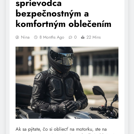
sprievodca
bezpečnostným a
komfortným oblečením
Nina
8 Months Ago
0
22 Mins
Ak sa pýtate, čo si obliecť na motorku, ste na