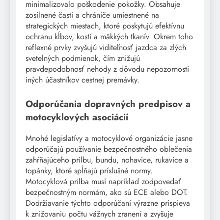
minimalizovalo poškodenie pokožky. Obsahuje
zosilnené časti a chrániče umiestnené na
strategických miestach, ktoré poskytujú efektívnu
ochranu kĺbov, kostí a mäkkých tkanív. Okrem toho
reflexné prvky zvyšujú viditeľnosť jazdca za zlých
svetelných podmienok, čím znižujú
pravdepodobnosť nehody z dôvodu nepozornosti
iných účastníkov cestnej premávky.
Odporúčania dopravných predpisov a
motocyklových asociácií
Mnohé legislatívy a motocyklové organizácie jasne
odporúčajú používanie bezpečnostného oblečenia
zahŕňajúceho prilbu, bundu, nohavice, rukavice a
topánky, ktoré spĺňajú príslušné normy.
Motocyklová prilba musí napríklad zodpovedať
bezpečnostným normám, ako sú ECE alebo DOT.
Dodržiavanie týchto odporúčaní výrazne prispieva
k znižovaniu počtu vážnych zranení a zvyšuje