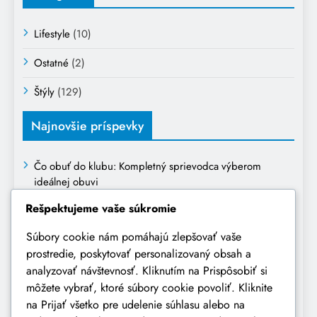
Lifestyle
(10)
Ostatné
(2)
Štýly
(129)
Najnovšie príspevky
Čo obuť do klubu: Kompletný sprievodca výberom
ideálnej obuvi
Rešpektujeme vaše súkromie
Ako sa obliecť na prvé narodeniny dieťaťa: kompletný
sprievodca výberom oblečenia
Súbory cookie nám pomáhajú zlepšovať vaše
prostredie, poskytovať personalizovaný obsah a
Oblečenie na pohreb: Kompletný sprievodca vhodným a
analyzovať návštevnosť. Kliknutím na Prispôsobiť si
úctivým oblečením
môžete vybrať, ktoré súbory cookie povoliť. Kliknite
Ako sa obliecť na obchodné stretnutie: Kompletný
na Prijať všetko pre udelenie súhlasu alebo na
sprievodca profesionálnym vzhľadom