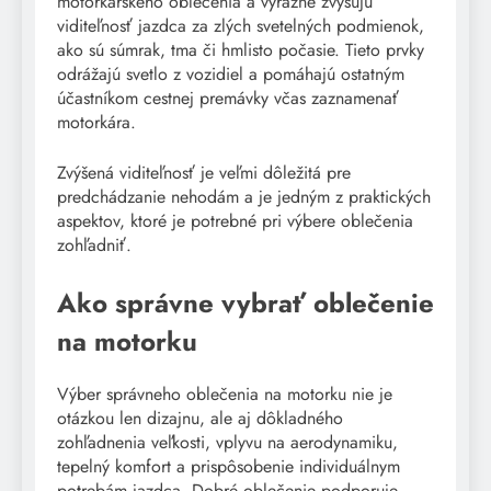
motorkárskeho oblečenia a výrazne zvyšujú
viditeľnosť jazdca za zlých svetelných podmienok,
ako sú súmrak, tma či hmlisto počasie. Tieto prvky
odrážajú svetlo z vozidiel a pomáhajú ostatným
účastníkom cestnej premávky včas zaznamenať
motorkára.
Zvýšená viditeľnosť je veľmi dôležitá pre
predchádzanie nehodám a je jedným z praktických
aspektov, ktoré je potrebné pri výbere oblečenia
zohľadniť.
Ako správne vybrať oblečenie
na motorku
Výber správneho oblečenia na motorku nie je
otázkou len dizajnu, ale aj dôkladného
zohľadnenia veľkosti, vplyvu na aerodynamiku,
tepelný komfort a prispôsobenie individuálnym
potrebám jazdca. Dobré oblečenie podporuje