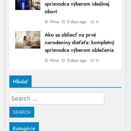
sprievodca výberom ideálnej
obuvi
Nina
2 days ago
0
Ako sa obliecť na prvé
narodeniny dieťaťa: kompletný
sprievodca výberom oblečenia
Nina
5 days ago
0
Hľadať
Search
for:
Kategórie