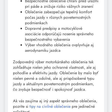
Bezpečnostné oblečenie chráni pred úrazmi
pri páde a znižuje riziko vážnych zranení
Oblečenie zabezpečuje tepelný komfort
počas jazdy v rôznych poveternostných
podmienkach
Dopravné predpisy a motocyklové
asociácie odporúčajú nosenie správneho
bezpečnostného vybavenia
Výber vhodného oblečenia ovplyvňuje aj
aerodynamiku jazdca
Zodpovedný výber motorkárskeho oblečenia tak
zohľadňuje nielen jeho ochranné vlastnosti, ale aj
pohodlie a efektivitu jazdy. Oblečenie by malo byť
nielen pevné a odolné, ale aj prispôsobené typu
jazdy a aktuálnym poveternostným podmienkam,
čo zvyšuje bezpečnosť i spokojnosť jazdca.
Ak vás zaujíma aj iný aspekt správneho oblečenia,
pozrite si
tipy na civilné oblečenie
pre jedinečné
príležitosti.