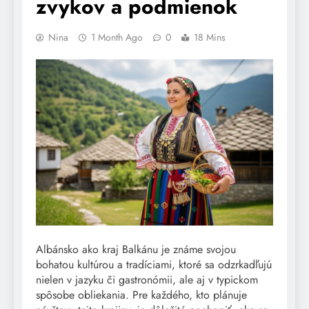
zvykov a podmienok
Nina
1 Month Ago
0
18 Mins
Albánsko ako kraj Balkánu je známe svojou
bohatou kultúrou a tradíciami, ktoré sa odzrkadľujú
nielen v jazyku či gastronómii, ale aj v typickom
spôsobe obliekania. Pre každého, kto plánuje