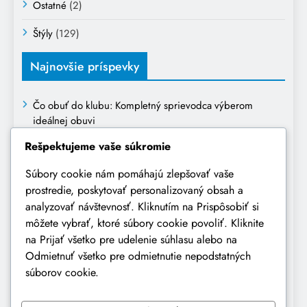
Ostatné
(2)
Štýly
(129)
Najnovšie príspevky
Čo obuť do klubu: Kompletný sprievodca výberom
ideálnej obuvi
Rešpektujeme vaše súkromie
Ako sa obliecť na prvé narodeniny dieťaťa: kompletný
sprievodca výberom oblečenia
Súbory cookie nám pomáhajú zlepšovať vaše
prostredie, poskytovať personalizovaný obsah a
Oblečenie na pohreb: Kompletný sprievodca vhodným a
analyzovať návštevnosť. Kliknutím na Prispôsobiť si
úctivým oblečením
môžete vybrať, ktoré súbory cookie povoliť. Kliknite
Ako sa obliecť na obchodné stretnutie: Kompletný
na Prijať všetko pre udelenie súhlasu alebo na
sprievodca profesionálnym vzhľadom
Odmietnuť všetko pre odmietnutie nepodstatných
súborov cookie.
Džínsy zvonáče sa vracajú do módy: retro štýl s
moderným nádychom