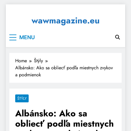
Skip
to
wawmagazine.eu
content
MENU
Home
Štýly
Albánsko: Ako sa obliecť podľa miestnych zvykov
a podmienok
ŠTÝLY
Albánsko: Ako sa
obliecť podľa miestnych