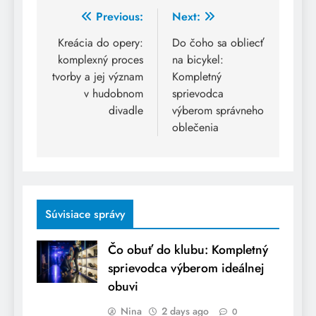
Post
Previous:
Next:
navigation
Kreácia do opery:
Do čoho sa obliecť
komplexný proces
na bicykel:
tvorby a jej význam
Kompletný
v hudobnom
sprievodca
divadle
výberom správneho
oblečenia
Súvisiace správy
Čo obuť do klubu: Kompletný
sprievodca výberom ideálnej
obuvi
Nina
2 days ago
0