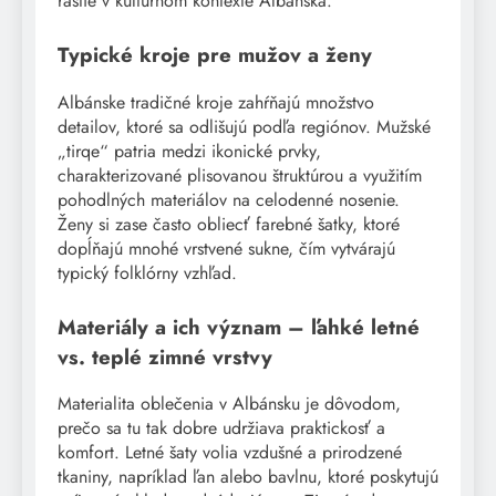
rastie v kultúrnom kontexte Albánska.
Typické kroje pre mužov a ženy
Albánske tradičné kroje zahŕňajú množstvo
detailov, ktoré sa odlišujú podľa regiónov. Mužské
„tirqe“ patria medzi ikonické prvky,
charakterizované plisovanou štruktúrou a využitím
pohodlných materiálov na celodenné nosenie.
Ženy si zase často obliecť farebné šatky, ktoré
dopĺňajú mnohé vrstvené sukne, čím vytvárajú
typický folklórny vzhľad.
Materiály a ich význam – ľahké letné
vs. teplé zimné vrstvy
Materialita oblečenia v Albánsku je dôvodom,
prečo sa tu tak dobre udržiava praktickosť a
komfort. Letné šaty volia vzdušné a prirodzené
tkaniny, napríklad ľan alebo bavlnu, ktoré poskytujú