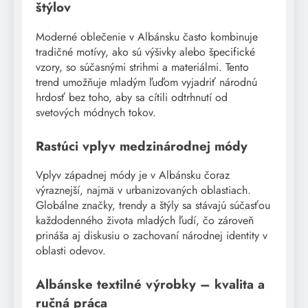
štýlov
Moderné oblečenie v Albánsku často kombinuje
tradičné motívy, ako sú výšivky alebo špecifické
vzory, so súčasnými strihmi a materiálmi. Tento
trend umožňuje mladým ľuďom vyjadriť národnú
hrdosť bez toho, aby sa cítili odtrhnutí od
svetových módnych tokov.
Rastúci vplyv medzinárodnej módy
Vplyv západnej módy je v Albánsku čoraz
výraznejší, najmä v urbanizovaných oblastiach.
Globálne značky, trendy a štýly sa stávajú súčasťou
každodenného života mladých ľudí, čo zároveň
prináša aj diskusiu o zachovaní národnej identity v
oblasti odevov.
Albánske textilné výrobky – kvalita a
ručná práca