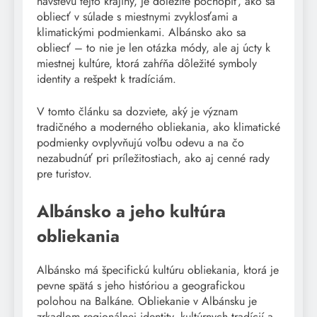
návštevu tejto krajiny, je dôležité pochopiť, ako sa
obliecť v súlade s miestnymi zvyklosťami a
klimatickými podmienkami. Albánsko ako sa
obliecť – to nie je len otázka módy, ale aj úcty k
miestnej kultúre, ktorá zahŕňa dôležité symboly
identity a rešpekt k tradíciám.
V tomto článku sa dozviete, aký je význam
tradičného a moderného obliekania, ako klimatické
podmienky ovplyvňujú voľbu odevu a na čo
nezabudnúť pri príležitostiach, ako aj cenné rady
pre turistov.
Albánsko a jeho kultúra
obliekania
Albánsko má špecifickú kultúru obliekania, ktorá je
pevne spätá s jeho históriou a geografickou
polohou na Balkáne. Obliekanie v Albánsku je
zrkadlom regionálnej identity, kultúrnych tradícií a