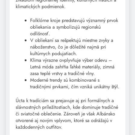
klimatických podmienok.
Folklórne kroje predstavujú významný prvok
obliekania a symbolizujú regionskú
odlišnosť.
V obliekaní sa rešpektujú miestne zvyky a
náboženstvo, čo je dôležité najmä pri
kultúrnych podujatiach.
Klima výrazne ovplyvňuje výber odevu –
Letná móda zahŕňa ľahké materiály, zimná
zasa teplé vrstvy a tradičné vlny.
Moderné trendy sú kombinované s
tradičnými prvkami, čím vzniká unikátny štýl.
Úcta k tradíciám sa prejavuje aj pri formálnych a
slávnostných príležitostiach, kde dominuje tradičné
či sviatočné oblečenie. Zároveň je však Albánsko
otvorené aj novým vplyvom, ktoré sa odrážajú v
každodenných outfitov.