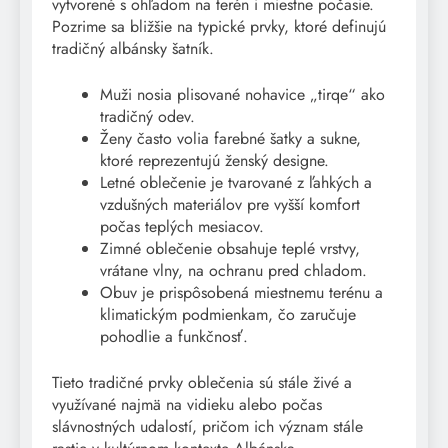
vytvorené s ohľadom na terén i miestne počasie.
Pozrime sa bližšie na typické prvky, ktoré definujú
tradičný albánsky šatník.
Muži nosia plisované nohavice „tirqe“ ako
tradičný odev.
Ženy často volia farebné šatky a sukne,
ktoré reprezentujú ženský designe.
Letné oblečenie je tvarované z ľahkých a
vzdušných materiálov pre vyšší komfort
počas teplých mesiacov.
Zimné oblečenie obsahuje teplé vrstvy,
vrátane vlny, na ochranu pred chladom.
Obuv je prispôsobená miestnemu terénu a
klimatickým podmienkam, čo zaručuje
pohodlie a funkčnosť.
Tieto tradičné prvky oblečenia sú stále živé a
využívané najmä na vidieku alebo počas
slávnostných udalostí, pričom ich význam stále