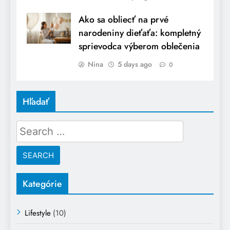
Ako sa obliecť na prvé
narodeniny dieťaťa: kompletný
sprievodca výberom oblečenia
Nina
5 days ago
0
Hľadať
Search
for:
Kategórie
Lifestyle
(10)