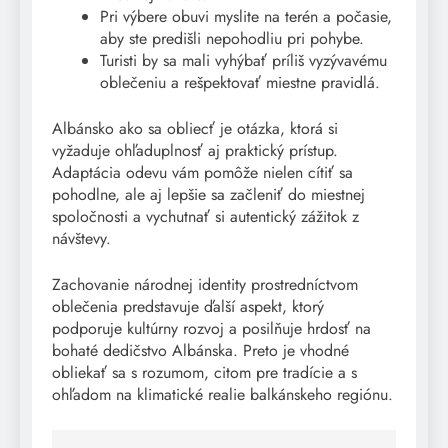
Pri výbere obuvi myslite na terén a počasie,
aby ste predišli nepohodliu pri pohybe.
Turisti by sa mali vyhýbať príliš vyzývavému
oblečeniu a rešpektovať miestne pravidlá.
Albánsko ako sa obliecť je otázka, ktorá si
vyžaduje ohľaduplnosť aj praktický prístup.
Adaptácia odevu vám pomôže nielen cítiť sa
pohodlne, ale aj lepšie sa začleniť do miestnej
spoločnosti a vychutnať si autentický zážitok z
návštevy.
Zachovanie národnej identity prostredníctvom
oblečenia predstavuje ďalší aspekt, ktorý
podporuje kultúrny rozvoj a posilňuje hrdosť na
bohaté dedičstvo Albánska. Preto je vhodné
obliekať sa s rozumom, citom pre tradície a s
ohľadom na klimatické realie balkánskeho regiónu.