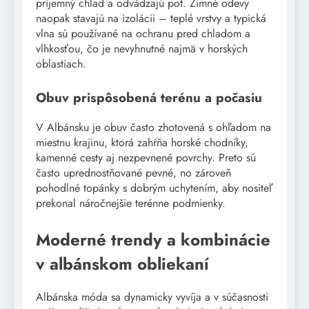
príjemný chlad a odvádzajú pot. Zimné odevy
naopak stavajú na izolácii – teplé vrstvy a typická
vlna sú používané na ochranu pred chladom a
vlhkosťou, čo je nevyhnutné najmä v horských
oblastiach.
Obuv prispôsobená terénu a počasiu
V Albánsku je obuv často zhotovená s ohľadom na
miestnu krajinu, ktorá zahŕňa horské chodníky,
kamenné cesty aj nezpevnené povrchy. Preto sú
často uprednostňované pevné, no zároveň
pohodlné topánky s dobrým uchytením, aby nositeľ
prekonal náročnejšie terénne podmienky.
Moderné trendy a kombinácie
v albánskom obliekaní
Albánska móda sa dynamicky vyvíja a v súčasnosti