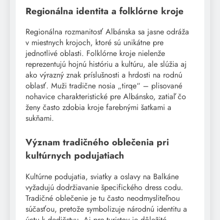
Regionálna identita a folklórne kroje
Regionálna rozmanitosť Albánska sa jasne odráža
v miestnych krojoch, ktoré sú unikátne pre
jednotlivé oblasti. Folklórne kroje nielenže
reprezentujú hojnú históriu a kultúru, ale slúžia aj
ako výrazný znak príslušnosti a hrdosti na rodnú
oblasť. Muži tradične nosia „tirqe“ – plisované
nohavice charakteristické pre Albánsko, zatiaľ čo
ženy často zdobia kroje farebnými šatkami a
sukňami.
Význam tradičného oblečenia pri
kultúrnych podujatiach
Kultúrne podujatia, sviatky a oslavy na Balkáne
vyžadujú dodržiavanie špecifického dress codu.
Tradičné oblečenie je tu často neodmysliteľnou
súčasťou, pretože symbolizuje národnú identitu a
úctu k dedičstvu. Aj pre turistov je dôležité