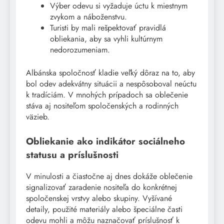
Výber odevu si vyžaduje úctu k miestnym
zvykom a náboženstvu.
Turisti by mali rešpektovať pravidlá
obliekania, aby sa vyhli kultúrnym
nedorozumeniam.
Albánska spoločnosť kladie veľký dôraz na to, aby
bol odev adekvátny situácii a nespôsoboval neúctu
k tradíciám. V mnohých prípadoch sa oblečenie
stáva aj nositeľom spoločenských a rodinných
väzieb.
Obliekanie ako indikátor sociálneho
statusu a príslušnosti
V minulosti a čiastočne aj dnes dokáže oblečenie
signalizovať zaradenie nositeľa do konkrétnej
spoločenskej vrstvy alebo skupiny. Vyšívané
detaily, použité materiály alebo špeciálne časti
odevu mohli a môžu naznačovať príslušnosť k