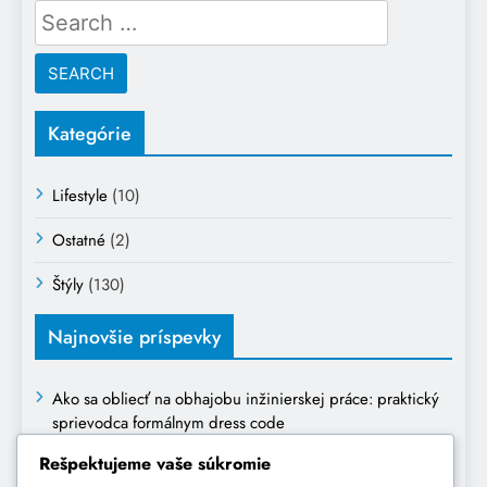
Search
for:
Kategórie
Lifestyle
(10)
Ostatné
(2)
Štýly
(130)
Najnovšie príspevky
Ako sa obliecť na obhajobu inžinierskej práce: praktický
sprievodca formálnym dress code
Rešpektujeme vaše súkromie
Čo obuť do klubu: Kompletný sprievodca výberom