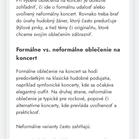
Pri výbere oblečenia na koncert je dôležité
zohľadniť, či ide o formálnu udalosť alebo
uvoľnený neformálny koncert. Rovnako treba brať
do úvahy hudobný žáner, ktorý často predurčuje
štýlové prvky, a tiež témy či originalitu, ktoré
chceme svojím oblečením zdôrazniť.
Formálne vs. neformálne oblečenie na
koncert
Formálne oblečenie na koncert sa hodí
predovšetkým na klasické hudobné podujatia,
napríklad symfonické koncerty, kde sa očakáva
elegantný outfit. Na druhej strane, neformálne
oblečenie je typické pre rockové, popové či
alternatívne koncerty, kde prevláda uvoľnenosť a
praktickosť.
Neformálne varianty často zahŕňajú: