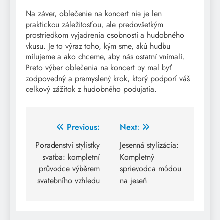
Na záver, oblečenie na koncert nie je len
praktickou záležitosťou, ale predovšetkým
prostriedkom vyjadrenia osobnosti a hudobného
vkusu. Je to výraz toho, kým sme, akú hudbu
milujeme a ako chceme, aby nás ostatní vnímali.
Preto výber oblečenia na koncert by mal byť
zodpovedný a premyslený krok, ktorý podporí váš
celkový zážitok z hudobného podujatia.
Post
Previous:
Next:
navigation
Poradenství stylistky
Jesenná stylizácia:
svatba: kompletní
Kompletný
průvodce výběrem
sprievodca módou
svatebního vzhledu
na jeseň