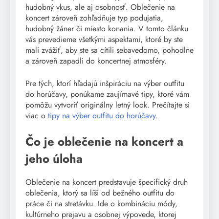
hudobný vkus, ale aj osobnosť. Oblečenie na
koncert zároveň zohľadňuje typ podujatia,
hudobný žáner či miesto konania. V tomto článku
vás prevedieme všetkými aspektami, ktoré by ste
mali zvážiť, aby ste sa cítili sebavedomo, pohodlne
a zároveň zapadli do koncertnej atmosféry.
Pre tých, ktorí hľadajú inšpiráciu na výber outfitu
do horúčavy, ponúkame zaujímavé tipy, ktoré vám
pomôžu vytvoriť originálny letný look. Prečítajte si
viac o
tipy na výber outfitu do horúčavy
.
Čo je oblečenie na koncert a
jeho úloha
Oblečenie na koncert predstavuje špecifický druh
oblečenia, ktorý sa líši od bežného outfitu do
práce či na stretávku. Ide o kombináciu módy,
kultúrneho prejavu a osobnej výpovede, ktorej