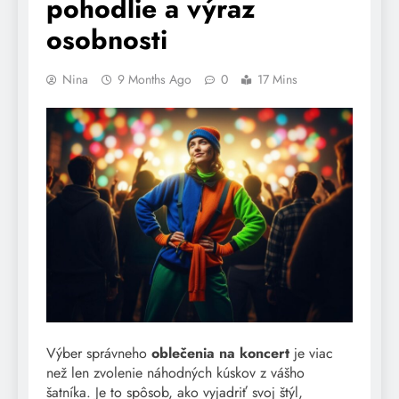
pohodlie a výraz
osobnosti
Nina
9 Months Ago
0
17 Mins
Výber správneho
oblečenia na koncert
je viac
než len zvolenie náhodných kúskov z vášho
šatníka. Je to spôsob, ako vyjadriť svoj štýl,