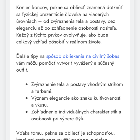
Koniec koncov, pekne sa obliecť znamená dotknúť
sa fyzickej prezentácie človeka na viacerých
úrovniach – od zvýraznenia tela a postavy, cez
eleganciu až po zohľadnenie osobnosti nositeľa.
Každý z týchto prvkov ovplyvňuje, ako bude
celkový vzhľad pôsobiť v reálnom živote.
Ďalšie tipy na
spôsob obliekania na civilný šobas
vám môžu pomôcť vytvoriť vyvážený a súčasný
outfit.
Zvýraznenie tela a postavy vhodným strihom
a farbami.
Význam elegancie ako znaku kultivovanosti
a vkusu.
Zohľadnenie individuálnych charakteristík a
osobnosti pri výbere štýlu.
Vďaka tomu, pekne sa obliecť je schopnosťou,
ktorá pri správnom využití podporuje nielen