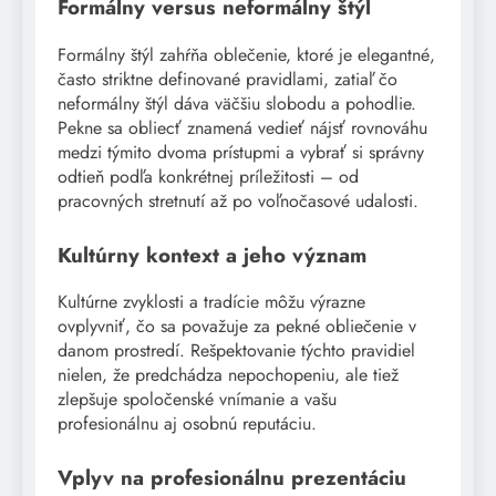
Formálny versus neformálny štýl
Formálny štýl zahŕňa oblečenie, ktoré je elegantné,
často striktne definované pravidlami, zatiaľ čo
neformálny štýl dáva väčšiu slobodu a pohodlie.
Pekne sa obliecť znamená vedieť nájsť rovnováhu
medzi týmito dvoma prístupmi a vybrať si správny
odtieň podľa konkrétnej príležitosti – od
pracovných stretnutí až po voľnočasové udalosti.
Kultúrny kontext a jeho význam
Kultúrne zvyklosti a tradície môžu výrazne
ovplyvniť, čo sa považuje za pekné obliečenie v
danom prostredí. Rešpektovanie týchto pravidiel
nielen, že predchádza nepochopeniu, ale tiež
zlepšuje spoločenské vnímanie a vašu
profesionálnu aj osobnú reputáciu.
Vplyv na profesionálnu prezentáciu