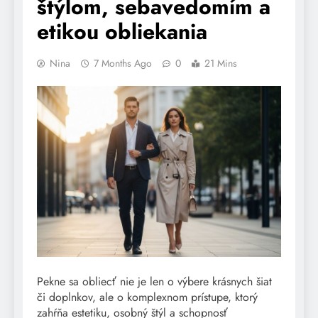
štýlom, sebavedomím a
etikou obliekania
Nina
7 Months Ago
0
21 Mins
Pekne sa obliecť nie je len o výbere krásnych šiat
či doplnkov, ale o komplexnom prístupe, ktorý
zahŕňa estetiku, osobný štýl a schopnosť