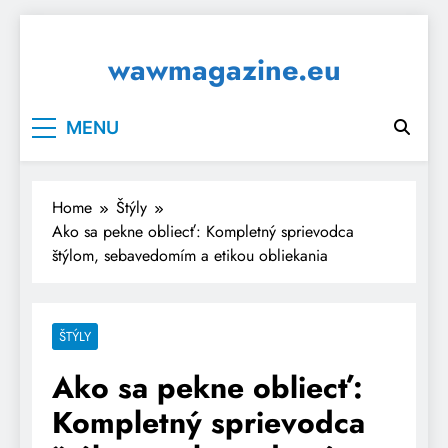
Skip
to
wawmagazine.eu
content
MENU
Home
Štýly
Ako sa pekne obliecť: Kompletný sprievodca
štýlom, sebavedomím a etikou obliekania
ŠTÝLY
Ako sa pekne obliecť:
Kompletný sprievodca