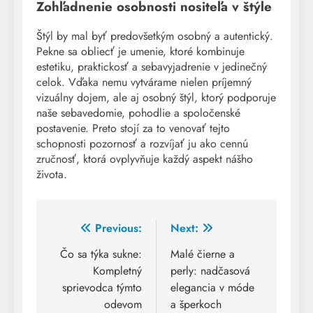
Zohľadnenie osobnosti nositeľa v štýle
Štýl by mal byť predovšetkým osobný a autentický.
Pekne sa obliecť je umenie, ktoré kombinuje
estetiku, praktickosť a sebavyjadrenie v jedinečný
celok. Vďaka nemu vytvárame nielen príjemný
vizuálny dojem, ale aj osobný štýl, ktorý podporuje
naše sebavedomie, pohodlie a spoločenské
postavenie. Preto stojí za to venovať tejto
schopnosti pozornosť a rozvíjať ju ako cennú
zručnosť, ktorá ovplyvňuje každý aspekt nášho
života.
Post
Previous:
Next:
navigation
Čo sa týka sukne:
Malé čierne a
Kompletný
perly: nadčasová
sprievodca týmto
elegancia v móde
odevom
a šperkoch