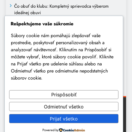
Čo obuť do klubu: Kompletný sprievodca výberom
ideálnej obuvi
Rešpektujeme vaše súkromie
Ako sa obliecť na prvé narodeniny dieťaťa: kompletný
sprievodca výberom oblečenia
Súbory cookie nám pomáhajú zlepšovať vaše
prostredie, poskytovať personalizovaný obsah a
Oblečenie na pohreb: Kompletný sprievodca vhodným a
analyzovať návštevnosť. Kliknutím na Prispôsobiť si
úctivým oblečením
môžete vybrať, ktoré súbory cookie povoliť. Kliknite
Ako sa obliecť na obchodné stretnutie: Kompletný
na Prijať všetko pre udelenie súhlasu alebo na
sprievodca profesionálnym vzhľadom
Odmietnuť všetko pre odmietnutie nepodstatných
súborov cookie.
Džínsy zvonáče sa vracajú do módy: retro štýl s
moderným nádychom
Prispôsobiť
Odmietnuť všetko
© 2026 wawmagazine.eu ďalšie šírenie textov, fotografií a
video materiálov uverejnených na webe, úplne alebo
Prijať všetko
čiastočne, vyžaduje predchádzajúci súhlas vydavateľa.
Powered By
.
BlazeThemes
Powered by