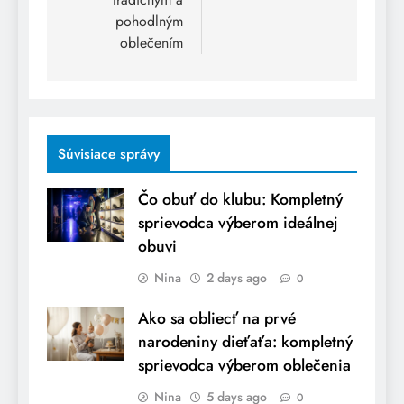
pohodlným
oblečením
Súvisiace správy
Čo obuť do klubu: Kompletný
sprievodca výberom ideálnej
obuvi
Nina
2 days ago
0
Ako sa obliecť na prvé
narodeniny dieťaťa: kompletný
sprievodca výberom oblečenia
Nina
5 days ago
0