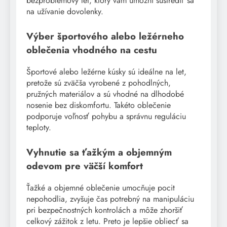
bezproblémový let, ktorý vám umožní sústrediť sa
na užívanie dovolenky.
Výber športového alebo ležérneho
oblečenia vhodného na cestu
Športové alebo ležérne kúsky sú ideálne na let,
pretože sú zväčša vyrobené z pohodlných,
pružných materiálov a sú vhodné na dlhodobé
nosenie bez diskomfortu. Takéto oblečenie
podporuje voľnosť pohybu a správnu reguláciu
teploty.
Vyhnutie sa ťažkým a objemným
odevom pre väčší komfort
Ťažké a objemné oblečenie umocňuje pocit
nepohodlia, zvyšuje čas potrebný na manipuláciu
pri bezpečnostných kontrolách a môže zhoršiť
celkový zážitok z letu. Preto je lepšie obliecť sa