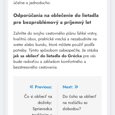
účelne a jednoducho.
Odporúčania na oblečenie do lietadla
pre bezproblémový a príjemný let
Zahrňte do svojho cestovného plánu ľahké vrstvy,
kvalitnú obuv, praktické vrecká a nezabudnite na
sveter alebo bundu, ktoré môžete použiť podľa
potreby. Týmto spôsobom zabezpečíte, že otázka
jak sa obliecť do lietadla do Grécka
pre vás
bude radosťou a základom komfortného a
bezstresového cestovania.
Post
Previous:
Next:
navigation
Čo si obliecť na
Do čoho sa obliecť
dožinky:
na rozlúčku so
Sprievodca
slobodou?
tradičným a