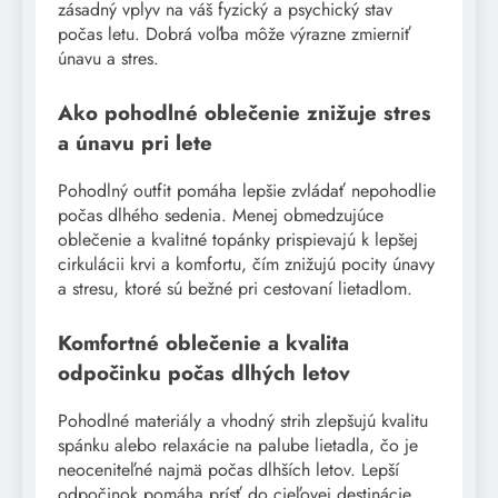
zásadný vplyv na váš fyzický a psychický stav
počas letu. Dobrá voľba môže výrazne zmierniť
únavu a stres.
Ako pohodlné oblečenie znižuje stres
a únavu pri lete
Pohodlný outfit pomáha lepšie zvládať nepohodlie
počas dlhého sedenia. Menej obmedzujúce
oblečenie a kvalitné topánky prispievajú k lepšej
cirkulácii krvi a komfortu, čím znižujú pocity únavy
a stresu, ktoré sú bežné pri cestovaní lietadlom.
Komfortné oblečenie a kvalita
odpočinku počas dlhých letov
Pohodlné materiály a vhodný strih zlepšujú kvalitu
spánku alebo relaxácie na palube lietadla, čo je
neoceniteľné najmä počas dlhších letov. Lepší
odpočinok pomáha prísť do cieľovej destinácie