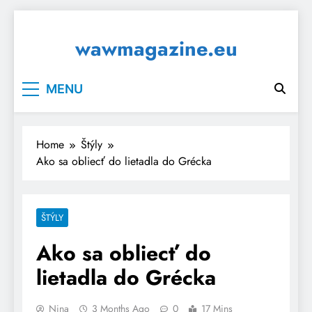
Skip
to
wawmagazine.eu
content
MENU
Home
Štýly
Ako sa obliecť do lietadla do Grécka
ŠTÝLY
Ako sa obliecť do
lietadla do Grécka
Nina
3 Months Ago
0
17 Mins