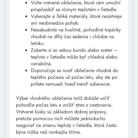
Volte vrstvené oblečenie, ktoré vám umožní
prispôsobiť sa rôznym teplotám v lietadle.
Vyberajte si ľahké materiály, ktoré nezahreje
ani neobmedzia pohyb.
Nezabudnite na kvalitné, pohodlné topánky
vhodné na dlhý čas sedenia i chôdze na
letisku.
Zoberte si so sebou bundu alebo sveter –
teplota v lietadle môže byť chladná alebo
variabilná.
Doporučuje sa nosiť oblečenie vhodné do
teplého počasia už počas letu, aby ste po
prílete nemuseli hneď meniť odievanie.
Výber vhodného oblečenia totiž dokáže určiť
pohodlie počas letu a znížiť stres z cestovania.
Vrstvené kúsky sú základom dobrej prípravy,
pretože pomocou nich môžete jednoducho
reagovať na zmenu teploty v lietadle, ktorá často
býva nižšia než vonkajšia klíma.