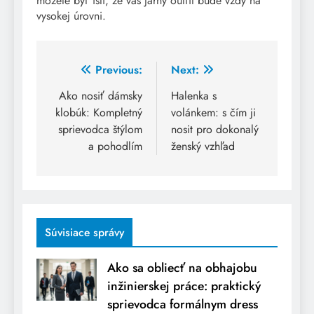
môžete byť istí, že váš jarný outfit bude vždy na
vysokej úrovni.
Post
Previous:
Next:
navigation
Ako nosiť dámsky
Halenka s
klobúk: Kompletný
volánkem: s čím ji
sprievodca štýlom
nosit pro dokonalý
a pohodlím
ženský vzhľad
Súvisiace správy
Ako sa obliecť na obhajobu
inžinierskej práce: praktický
sprievodca formálnym dress