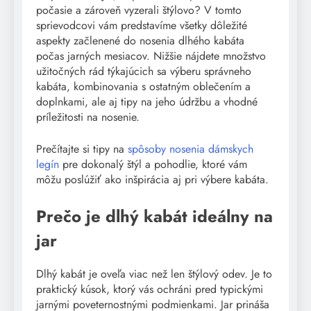
počasie a zároveň vyzerali štýlovo? V tomto
sprievodcovi vám predstavíme všetky dôležité
aspekty začlenené do nosenia dlhého kabáta
počas jarných mesiacov. Nižšie nájdete množstvo
užitočných rád týkajúcich sa výberu správneho
kabáta, kombinovania s ostatným oblečením a
doplnkami, ale aj tipy na jeho údržbu a vhodné
príležitosti na nosenie.
Prečítajte si tipy na
spôsoby nosenia dámskych
legín
pre dokonalý štýl a pohodlie, ktoré vám
môžu poslúžiť ako inšpirácia aj pri výbere kabáta.
Prečo je dlhý kabát ideálny na
jar
Dlhý kabát je oveľa viac než len štýlový odev. Je to
praktický kúsok, ktorý vás ochráni pred typickými
jarnými poveternostnými podmienkami. Jar prináša