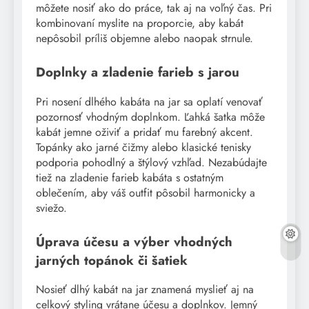
môžete nosiť ako do práce, tak aj na voľný čas. Pri
kombinovaní myslite na proporcie, aby kabát
nepôsobil príliš objemne alebo naopak strnule.
Doplnky a zladenie farieb s jarou
Pri nosení dlhého kabáta na jar sa oplatí venovať
pozornosť vhodným doplnkom. Ľahká šatka môže
kabát jemne oživiť a pridať mu farebný akcent.
Topánky ako jarné čižmy alebo klasické tenisky
podporia pohodlný a štýlový vzhľad. Nezabúdajte
tiež na zladenie farieb kabáta s ostatným
oblečením, aby váš outfit pôsobil harmonicky a
sviežo.
Úprava účesu a výber vhodných
jarných topánok či šatiek
Nosieť dlhý kabát na jar znamená myslieť aj na
celkový styling vrátane účesu a doplnkov. Jemný