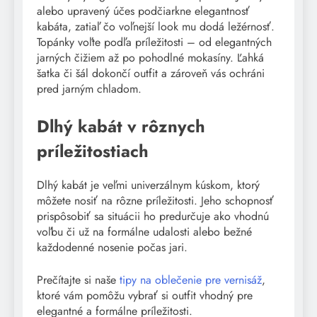
alebo upravený účes podčiarkne elegantnosť
kabáta, zatiaľ čo voľnejší look mu dodá ležérnosť.
Topánky voľte podľa príležitosti – od elegantných
jarných čižiem až po pohodlné mokasíny. Ľahká
šatka či šál dokončí outfit a zároveň vás ochráni
pred jarným chladom.
Dlhý kabát v rôznych
príležitostiach
Dlhý kabát je veľmi univerzálnym kúskom, ktorý
môžete nosiť na rôzne príležitosti. Jeho schopnosť
prispôsobiť sa situácii ho predurčuje ako vhodnú
voľbu či už na formálne udalosti alebo bežné
každodenné nosenie počas jari.
Prečítajte si naše
tipy na oblečenie pre vernisáž
,
ktoré vám pomôžu vybrať si outfit vhodný pre
elegantné a formálne príležitosti.