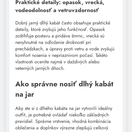
Praktické detaily: opasok, vrecká,
vodeodolnosť a vetruvzdornosť
Dobrý jarný dlhý kabát často obsahuje praktické
detaily, ktoré zvyšujú jeho funkčnosť. Opasok
zoštíhľuje postavu a pridáva šmrnc, vrecká sú
nevyhnutné na odloženie drobností pri
prechádzkach, a úpravy proti vetru a vode zvyšujú
komfort nosenia v nepriaznivom počasí. Takéto
vlastnosti oceníte najmä v daždivých alebo
veterných jarných dňoch.
Ako správne nosiť dlhý kabát
na jar
Aby ste si z dlhého kabáta na jar vytvorili ideálny
outfit, je potrebné ovládať niekoľko základných
pravidiel. Správne vrstvenie, vhodná kombinácia
oblečenia a doplnkov výrazne zlepšujú celkový