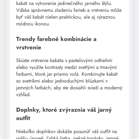
kabát na vytvorenie jedinečného jarného štýlu.
Vďaka správnemu zladeniu farieb a vrstveniu môže
byť váš kabát nielen praktickou, ale aj výraznou
módnou ikonou.
Trendy farebné kombinácie a
vrstvenie
Skúste vrstvenie kabáta s pastelovými odtieňmi
alebo využite kontrasty medzi svetlými a tmavými
farbami, ktoré jar priamo volá. Kombinujte kabát
so svetríkmi alebo jednoduchými blúzkami v
jemných farbách, aby ste dosiahli svieži a moderný
vzhľad.
Doplnky, ktoré zvýraznia váš jarný
outfit
Niekoľko doplnkov dokáže posunúť váš outfit na
vyššiu úroveň. Ľahká šatka, pekné topánky, jemné