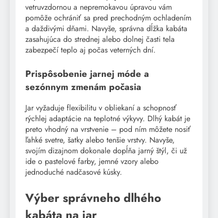
vetruvzdornou a nepremokavou úpravou vám
pomôže ochrániť sa pred prechodným ochladením
a daždivými dňami. Navyše, správna dĺžka kabáta
zasahujúca do strednej alebo dolnej časti tela
zabezpečí teplo aj počas veterných dní.
Prispôsobenie jarnej móde a
sezónnym zmenám počasia
Jar vyžaduje flexibilitu v obliekaní a schopnosť
rýchlej adaptácie na teplotné výkyvy. Dlhý kabát je
preto vhodný na vrstvenie – pod ním môžete nosiť
ľahké svetre, šatky alebo tenšie vrstvy. Navyše,
svojím dizajnom dokonale dopĺňa jarný štýl, či už
ide o pastelové farby, jemné vzory alebo
jednoduché nadčasové kúsky.
Výber správneho dlhého
kabáta na jar