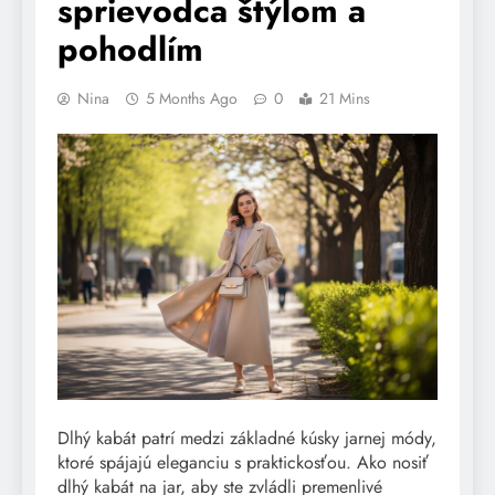
sprievodca štýlom a
pohodlím
Nina
5 Months Ago
0
21 Mins
Dlhý kabát patrí medzi základné kúsky jarnej módy,
ktoré spájajú eleganciu s praktickosťou. Ako nosiť
dlhý kabát na jar, aby ste zvládli premenlivé