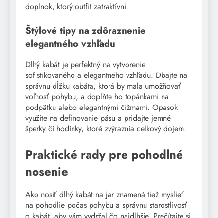
doplnok, ktorý outfit zatraktívni.
Štýlové tipy na zdôraznenie
elegantného vzhľadu
Dlhý kabát je perfektný na vytvorenie
sofistikovaného a elegantného vzhľadu. Dbajte na
správnu dĺžku kabáta, ktorá by mala umožňovať
voľnosť pohybu, a doplňte ho topánkami na
podpätku alebo elegantnými čižmami. Opasok
využite na definovanie pásu a pridajte jemné
šperky či hodinky, ktoré zvýraznia celkový dojem.
Praktické rady pre pohodlné
nosenie
Ako nosiť dlhý kabát na jar znamená tiež myslieť
na pohodlie počas pohybu a správnu starostlivosť
o kabát, aby vám vydržal čo najdlhšie. Prečítajte si