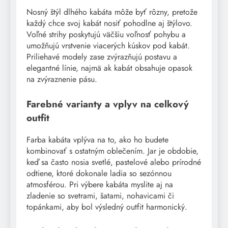
Nosný štýl dlhého kabáta môže byť rôzny, pretože
každý chce svoj kabát nosiť pohodlne aj štýlovo.
Voľné strihy poskytujú väčšiu voľnosť pohybu a
umožňujú vrstvenie viacerých kúskov pod kabát.
Priliehavé modely zase zvýrazňujú postavu a
elegantné línie, najmä ak kabát obsahuje opasok
na zvýraznenie pásu.
Farebné varianty a vplyv na celkový
outfit
Farba kabáta vplýva na to, ako ho budete
kombinovať s ostatným oblečením. Jar je obdobie,
keď sa často nosia svetlé, pastelové alebo prírodné
odtiene, ktoré dokonale ladia so sezónnou
atmosférou. Pri výbere kabáta myslite aj na
zladenie so svetrami, šatami, nohavicami či
topánkami, aby bol výsledný outfit harmonický.