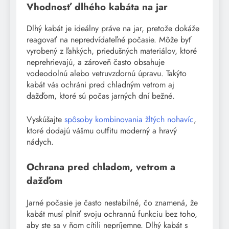
Vhodnosť dlhého kabáta na jar
Dlhý kabát je ideálny práve na jar, pretože dokáže
reagovať na nepredvídateľné počasie. Môže byť
vyrobený z ľahkých, priedušných materiálov, ktoré
neprehrievajú, a zároveň často obsahuje
vodeodolnú alebo vetruvzdornú úpravu. Takýto
kabát vás ochráni pred chladným vetrom aj
dažďom, ktoré sú počas jarných dní bežné.
Vyskúšajte
spôsoby kombinovania žltých nohavíc
,
ktoré dodajú vášmu outfitu moderný a hravý
nádych.
Ochrana pred chladom, vetrom a
dažďom
Jarné počasie je často nestabilné, čo znamená, že
kabát musí plniť svoju ochrannú funkciu bez toho,
aby ste sa v ňom cítili nepríjemne. Dlhý kabát s