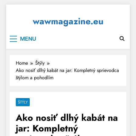
Skip
to
wawmagazine.eu
content
MENU
Home
Štýly
Ako nosiť dlhý kabát na jar: Kompletný sprievodca
štýlom a pohodlím
ŠTÝLY
Ako nosiť dlhý kabát na
jar: Kompletný