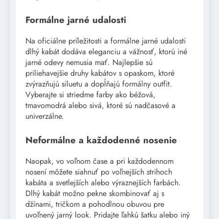
Formálne jarné udalosti
Na oficiálne príležitosti a formálne jarné udalosti
dlhý kabát dodáva eleganciu a vážnosť, ktorú iné
jarné odevy nemusia mať. Najlepšie sú
priliehavejšie druhy kabátov s opaskom, ktoré
zvýrazňujú siluetu a dopĺňajú formálny outfit.
Vyberajte si striedme farby ako béžová,
tmavomodrá alebo sivá, ktoré sú nadčasové a
univerzálne.
Neformálne a každodenné nosenie
Naopak, vo voľnom čase a pri každodennom
nosení môžete siahnuť po voľnejších strihoch
kabáta a svetlejších alebo výraznejších farbách.
Dlhý kabát možno pekne skombinovať aj s
džínami, tričkom a pohodlnou obuvou pre
uvoľnený jarný look. Pridajte ľahkú šatku alebo iný