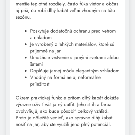
menšie teplotné rozdiely, často fúka vietor a občas
aj prší, čo robí dlhý kabát veľmi vhodným na túto
sezónu.
Poskytuje dodatočnú ochranu pred vetrom
a chladom
Je vyrobený z ľahkých materiálov, ktoré sú
príjemné na jar
Umožňuje vrstvenie s jarnými svetrami alebo
šatami
Doplňuje jarnej módu elegantným vzhľadom
Vhodný na formálne aj neformálne
príležitosti
Okrem praktickej funkcie pritom dlhý kabát dokáže
výrazne oživiť váš jarný outfit. Jeho strih a farba
ovplyvňujú, ako bude pôsobiť celkový vzhľad.
Preto je dôležité vedieť, ako správne dlhý kabát
nosiť na jar, aby ste využili jeho plný potenciál.