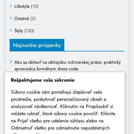
Lifestyle
(10)
Ostatné
(2)
Štýly
(130)
Najnovšie príspevky
Ako sa obliecť na obhajobu inžinierskej práce: praktický
sprievodca formálnym dress code
Rešpektujeme vaše súkromie
Čo obuť do klubu: Kompletný sprievodca výberom
ideálnej obuvi
Súbory cookie nám pomáhajú zlepšovať vaše
prostredie, poskytovať personalizovaný obsah a
Ako sa obliecť na prvé narodeniny dieťaťa: kompletný
analyzovať návštevnosť. Kliknutím na Prispôsobiť si
sprievodca výberom oblečenia
môžete vybrať, ktoré súbory cookie povoliť. Kliknite
Oblečenie na pohreb: Kompletný sprievodca vhodným a
na Prijať všetko pre udelenie súhlasu alebo na
úctivým oblečením
Odmietnuť všetko pre odmietnutie nepodstatných