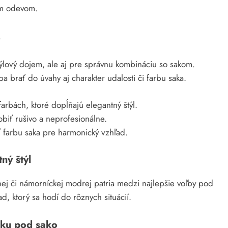
ym odevom.
o
štýlový dojem, ale aj pre správnu kombináciu so sakom.
a brať do úvahy aj charakter udalosti či farbu saka.
arbách, ktoré dopĺňajú elegantný štýl.
biť rušivo a neprofesionálne.
iť farbu saka pre harmonický vzhľad.
ný štýl
rnej či námorníckej modrej patria medzi najlepšie voľby pod
d, ktorý sa hodí do rôznych situácií.
čku pod sako