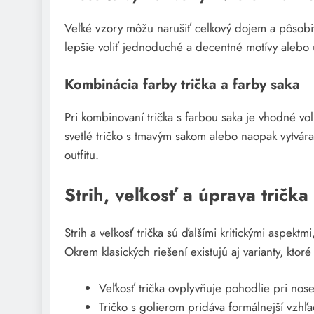
Veľké vzory môžu narušiť celkový dojem a pôsobiť 
lepšie voliť jednoduché a decentné motívy alebo
Kombinácia farby trička a farby saka
Pri kombinovaní trička s farbou saka je vhodné voli
svetlé tričko s tmavým sakom alebo naopak vytvár
outfitu.
Strih, veľkosť a úprava tričk
Strih a veľkosť trička sú ďalšími kritickými aspekt
Okrem klasických riešení existujú aj varianty, ktor
Veľkosť trička ovplyvňuje pohodlie pri nose
Tričko s golierom pridáva formálnejší vzhľa