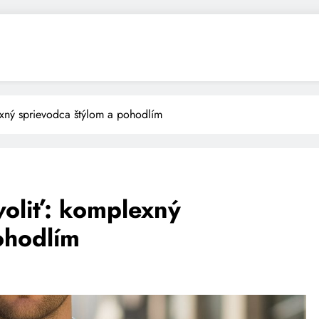
exný sprievodca štýlom a pohodlím
voliť: komplexný
ohodlím