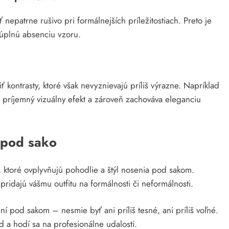
nepatrne rušivo pri formálnejších príležitostiach. Preto je
 úplnú absenciu vzoru.
ť kontrasty, ktoré však nevyznievajú príliš výrazne. Napríklad
a príjemný vizuálny efekt a zároveň zachováva eleganciu
a pod sako
mi, ktoré ovplyvňujú pohodlie a štýl nosenia pod sakom.
é pridajú vášmu outfitu na formálnosti či neformálnosti.
ní pod sakom – nesmie byť ani príliš tesné, ani príliš voľné.
d a hodí sa na profesionálne udalosti.