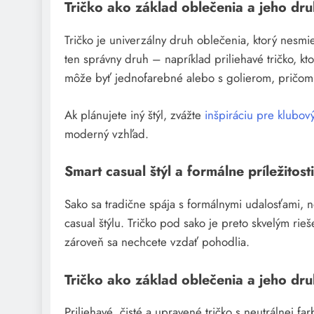
Tričko ako základ oblečenia a jeho dr
Tričko je univerzálny druh oblečenia, ktorý nesmie
ten správny druh – napríklad priliehavé tričko, 
môže byť jednofarebné alebo s golierom, pričom ka
Ak plánujete iný štýl, zvážte
inšpiráciu pre klubový
moderný vzhľad.
Smart casual štýl a formálne príležitost
Sako sa tradične spája s formálnymi udalosťami, 
casual štýlu. Tričko pod sako je preto skvelým ri
zároveň sa nechcete vzdať pohodlia.
Tričko ako základ oblečenia a jeho dr
Priliehavé, čisté a upravené tričko s neutrálnej f