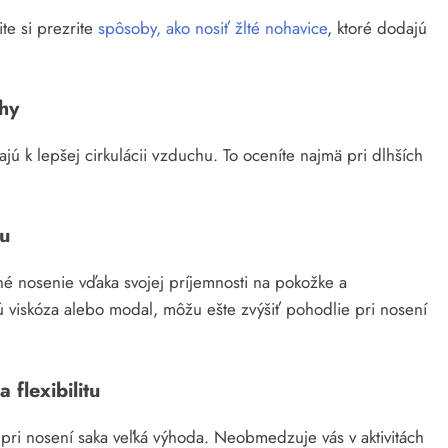
te si prezrite
spôsoby, ako nosiť žlté nohavice
, ktoré dodajú
uhy
jú k lepšej cirkulácii vzduchu. To oceníte najmä pri dlhších
lu
é nosenie vďaka svojej príjemnosti na pokožke a
ú viskóza alebo modal, môžu ešte zvýšiť pohodlie pri nosení
 flexibilitu
e pri nosení saka veľká výhoda. Neobmedzuje vás v aktivitách