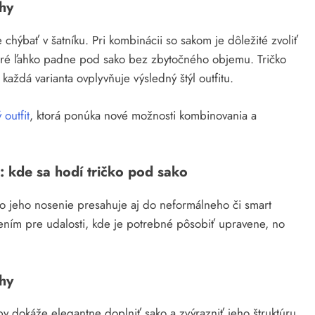
uhy
 chýbať v šatníku. Pri kombinácii so sakom je dôležité zvoliť
ktoré ľahko padne pod sako bez zbytočného objemu. Tričko
ždá varianta ovplyvňuje výsledný štýl outfitu.
 outfit
, ktorá ponúka nové možnosti kombinovania a
i: kde sa hodí tričko pod sako
no jeho nosenie presahuje aj do neformálneho či smart
ešením pre udalosti, kde je potrebné pôsobiť upravene, no
uhy
arby dokáže elegantne doplniť sako a zvýrazniť jeho štruktúru.