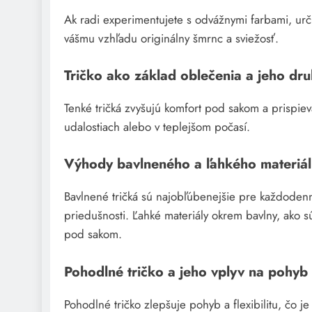
Ak radi experimentujete s odvážnymi farbami, urči
vášmu vzhľadu originálny šmrnc a sviežosť.
Tričko ako základ oblečenia a jeho dr
Tenké tričká zvyšujú komfort pod sakom a prispieva
udalostiach alebo v teplejšom počasí.
Výhody bavlneného a ľahkého materiá
Bavlnené tričká sú najobľúbenejšie pre každodenn
priedušnosti. Ľahké materiály okrem bavlny, ako s
pod sakom.
Pohodlné tričko a jeho vplyv na pohyb a
Pohodlné tričko zlepšuje pohyb a flexibilitu, čo j