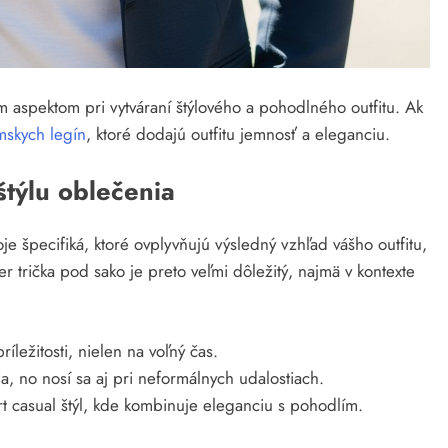
 aspektom pri vytváraní štýlového a pohodlného outfitu. Ak
mskych legín
, ktoré dodajú outfitu jemnosť a eleganciu.
štýlu oblečenia
 špecifiká, ktoré ovplyvňujú výsledný vzhľad vášho outfitu,
 trička pod sako je preto veľmi dôležitý, najmä v kontexte
íležitosti, nielen na voľný čas.
, no nosí sa aj pri neformálnych udalostiach.
 casual štýl, kde kombinuje eleganciu s pohodlím.