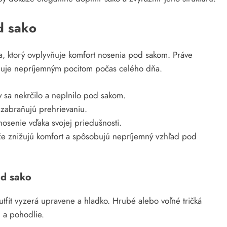
d sako
čka, ktorý ovplyvňuje komfort nosenia pod sakom. Práve
aňuje nepríjemným pocitom počas celého dňa.
y sa nekrčilo a neplnilo pod sakom.
 zabraňujú prehrievaniu.
osenie vďaka svojej priedušnosti.
etože znižujú komfort a spôsobujú nepríjemný vzhľad pod
od sako
utfit vyzerá upravene a hladko. Hrubé alebo voľné tričká
 a pohodlie.