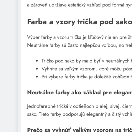
a zároveň udržiava estetický vzhľad pod formáln
Farba a vzory trička pod sak
Výber farby a vzoru trička je kľúčový nielen pre 
Neutrálne farby sú často najlepšou voľbou, no treb
Tričko pod sako by malo byť v neutrálnych f
Vyhnite sa veľkým vzorom, ktoré môžu pôso
Pri výbere farby trička je dôležité zohľadn
Neutrálne farby ako základ pre elegant
Jednofarebné tričká v odtieňoch bielej, sivej, čie
sako. Tieto farby podporujú elegantný a čistý vzhľa
Prečo sa vyhnúť veľkým vzorom na tri