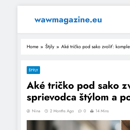
Skip
to
wawmagazine.eu
content
Home
Štýly
Aké tričko pod sako zvoliť: kompl
ŠTÝLY
Aké tričko pod sako z
sprievodca štýlom a p
Nina
2 Months Ago
0
14 Mins